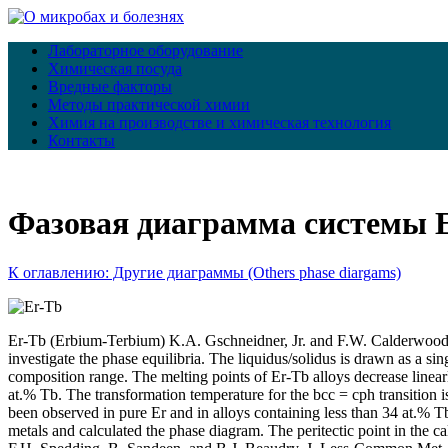
Лабораторное оборудование
Химическая посуда
Вредные факторы
Методы практической химии
Химия на производстве и химическая технология
Контакты
Фазовая диаграмма системы 
К оглавлению: Другие диаграммы (Others phase diargams)
Er-Tb (Erbium-Terbium) K.A. Gschneidner, Jr. and F.W. Calderwood T
investigate the phase equilibria. The liquidus/solidus is drawn as a si
composition range. The melting points of Er-Tb alloys decrease linearl
at.% Tb. The transformation temperature for the bcc = cph transition 
been observed in pure Er and in alloys containing less than 34 at.% T
metals and calculated the phase diagram. The peritectic point in the ca