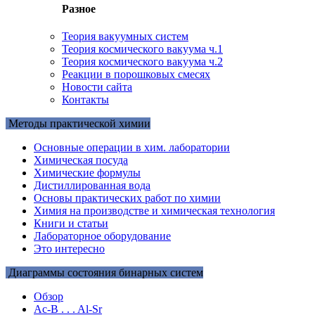
Разное
Теория вакуумных систем
Теория космического вакуума ч.1
Теория космического вакуума ч.2
Реакции в порошковых смесях
Новости сайта
Контакты
Методы практической химии
Основные операции в хим. лаборатории
Химическая посуда
Химические формулы
Дистиллированная вода
Основы практических работ по химии
Химия на производстве и химическая технология
Книги и статьи
Лабораторное оборудование
Это интересно
Диаграммы состояния бинарных систем
Обзор
Ac-B . . . Al-Sr