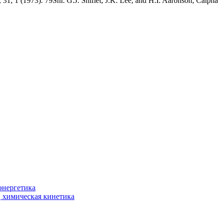
1, 1 (1973). 79Shi: G.J. Shiflet, J.K. Lee, and H.I. Aaronson, Calpha
энергетика
, химическая кинетика