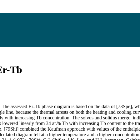
Er-Tb
he assessed Er-Tb phase diagram is based on the data of [73Spe], who
ngle line, because the thermal arrests on both the heating and cooling c
y with increasing Tb concentration. The solvus and solidus merge, indica
is lowered linearly from 34 at.% Tb with increasing Tb content to the tr
b. [79Shi] combined the Kaufman approach with values of the enthalpies
lculated diagram fell at a higher temperature and a higher concentration 