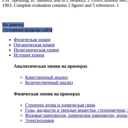
F.H. Spedding, B. Sandeen, and B.J. Beaudry, J. Less-Common Met., 3
1983. Complete evaluation contains 2 figures and 5 references. 1
На заметку
Основные разделы сайта
Физическая химия
Органическая химия
Неорганическая химия
История химии
Аналитическая химия на примерах
Качественный анализ
Количественный анализ
Физическая химия на примерах
Cтроение атома и химическая связь
Газы, жидкости и твердые вещества, стехиометрия, 
Фазовые равновесия, химическое равновесие, ионы
Электрохимия