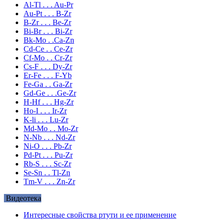
Al-Tl . . . Au-Pr
Au-Pt . . . B-Zr
B-Zr . . . Be-Zr
Bi-Br . . . Bi-Zr
Bk-Mo . .Ca-Zn
Cd-Ce . . Ce-Zr
Cf-Mo . . Cr-Zr
Cs-F . . . Dy-Zr
Er-Fe . . . F-Yb
Fe-Ga . . Ga-Zr
Gd-Ge . . .Ge-Zr
H-Hf . . . Hg-Zr
Ho-I . . . Ir-Zr
K-li . . . Lu-Zr
Md-Mo . . Mo-Zr
N-Nb . . . Nd-Zr
Ni-O . . . Pb-Zr
Pd-Pt . . . Pu-Zr
Rb-S . . . Sc-Zr
Se-Sn . . Tl-Zn
Tm-V . . . Zn-Zr
Видеотека
Интересные свойства ртути и ее применение