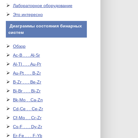
Лабораторное оборудование
Это интересно
Диаграммы состояния бинарных
систем
Обзор
Ac-B . . . Al-Sr
Al-Tl . . . Au-Pr
Au-Pt . . . B-Zr
B-Zr . . . Be-Zr
Bi-Br . . . Bi-Zr
Bk-Mo . .Ca-Zn
Cd-Ce . . Ce-Zr
Cf-Mo . . Cr-Zr
Cs-F . . . Dy-Zr
Er-Fe . . . F-Yb