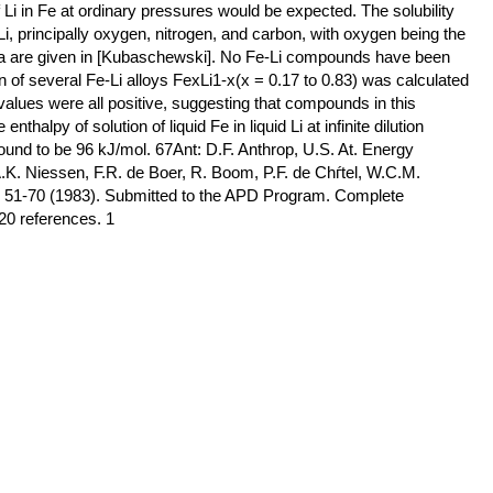
 of Li in Fe at ordinary pressures would be expected. The solubility
n Li, principally oxygen, nitrogen, and carbon, with oxygen being the
 data are given in [Kubaschewski]. No Fe-Li compounds have been
n of several Fe-Li alloys FexLi1-x(x = 0.17 to 0.83) was calculated
alues were all positive, suggesting that compounds in this
halpy of solution of liquid Fe in liquid Li at infinite dilution
ound to be 96 kJ/mol. 67Ant: D.F. Anthrop, U.S. At. Energy
. Niessen, F.R. de Boer, R. Boom, P.F. de Chѓtel, W.C.M.
, 51-70 (1983). Submitted to the APD Program. Complete
 20 references. 1