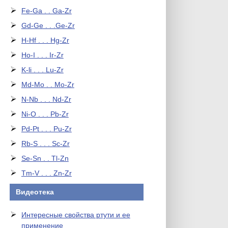
Fe-Ga . . Ga-Zr
Gd-Ge . . .Ge-Zr
H-Hf . . . Hg-Zr
Ho-I . . . Ir-Zr
K-li . . . Lu-Zr
Md-Mo . . Mo-Zr
N-Nb . . . Nd-Zr
Ni-O . . . Pb-Zr
Pd-Pt . . . Pu-Zr
Rb-S . . . Sc-Zr
Se-Sn . . Tl-Zn
Tm-V . . . Zn-Zr
Видеотека
Интересные свойства ртути и ее
применение