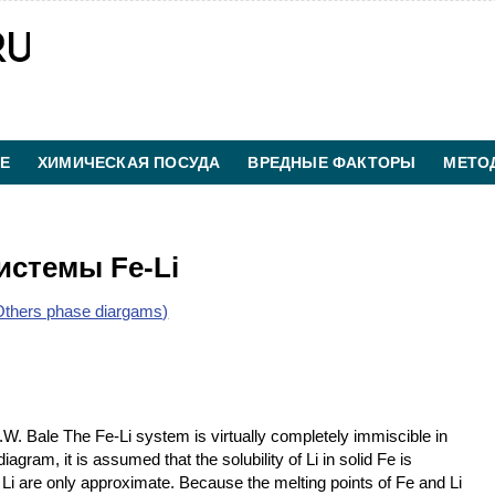
Е
ХИМИЧЕСКАЯ ПОСУДА
ВРЕДНЫЕ ФАКТОРЫ
МЕТО
ХИМИЧЕСКАЯ ТЕХНОЛОГИЯ
КОНТАКТЫ
истемы Fe-Li
thers phase diargams)
.W. Bale The Fe-Li system is virtually completely immiscible in
iagram, it is assumed that the solubility of Li in solid Fe is
quid Li are only approximate. Because the melting points of Fe and Li