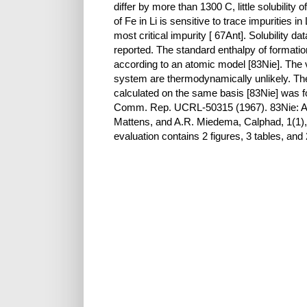
differ by more than 1300 C, little solubility
of Fe in Li is sensitive to trace impurities i
most critical impurity [ 67Ant]. Solubility
reported. The standard enthalpy of formatio
according to an atomic model [83Nie]. The v
system are thermodynamically unlikely. The ent
calculated on the same basis [83Nie] was f
Comm. Rep. UCRL-50315 (1967). 83Nie: A.K
Mattens, and A.R. Miedema, Calphad, 1(1)
evaluation contains 2 figures, 3 tables, and