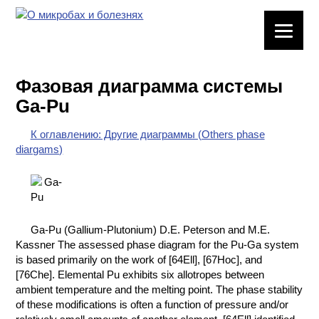
ЛАБОРАТОРНОЕ
ОБОРУДОВАНИЕ
Фазовая диаграмма системы
ХИМИЧЕСКАЯ
Ga-Pu
ПОСУДА
К оглавлению: Другие диаграммы (Others phase
ВРЕДНЫЕ
diargams)
ФАКТОРЫ
МЕТОДЫ
ПРАКТИЧЕСКОЙ
ХИМИИ
Ga-Pu (Gallium-Plutonium) D.E. Peterson and M.E.
Kassner The assessed phase diagram for the Pu-Ga system
ХИМИЯ НА
is based primarily on the work of [64Ell], [67Hoc], and
ПРОИЗВОДСТВЕ
[76Che]. Elemental Pu exhibits six allotropes between
И ХИМИЧЕСКАЯ
ambient temperature and the melting point. The phase stability
ТЕХНОЛОГИЯ
of these modifications is often a function of pressure and/or