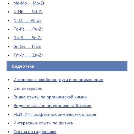
Md-Mo . . Mo-Zr
N-Nb . . . Nd-Zr
Ni-O . . . Pb-Zr
Pd-Pt . . . Pu-Zr
Rb-S . . . Sc-Zr
Se-Sn . . Tl-Zn
Tm-V . . . Zn-Zr
Видеотека
Интересные свойства ртути и ее применение
Это интересно
Видео опыты по органической химии
Видео опыты по неорганической химии
РЕЙТИНГ эффектных химических опытов
Интересные опыты по физике
Опыты по гидравлике