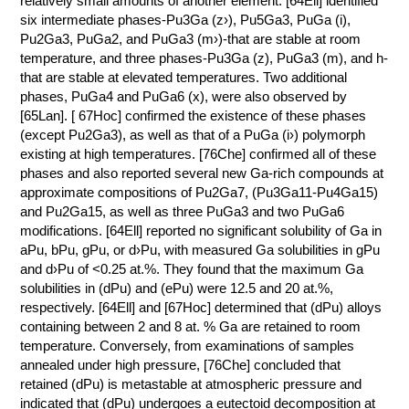
relatively small amounts of another element. [64Ell] identified
six intermediate phases-Pu3Ga (z›), Pu5Ga3, PuGa (i),
КОНТАКТЫ
Pu2Ga3, PuGa2, and PuGa3 (m›)-that are stable at room
temperature, and three phases-Pu3Ga (z), PuGa3 (m), and h-
that are stable at elevated temperatures. Two additional
phases, PuGa4 and PuGa6 (x), were also observed by
[65Lan]. [ 67Hoc] confirmed the existence of these phases
(except Pu2Ga3), as well as that of a PuGa (i›) polymorph
existing at high temperatures. [76Che] confirmed all of these
phases and also reported several new Ga-rich compounds at
approximate compositions of Pu2Ga7, (Pu3Ga11-Pu4Ga15)
and Pu2Ga15, as well as three PuGa3 and two PuGa6
modifications. [64Ell] reported no significant solubility of Ga in
aPu, bPu, gPu, or d›Pu, with measured Ga solubilities in gPu
and d›Pu of <0.25 at.%. They found that the maximum Ga
solubilities in (dPu) and (ePu) were 12.5 and 20 at.%,
respectively. [64Ell] and [67Hoc] determined that (dPu) alloys
containing between 2 and 8 at. % Ga are retained to room
temperature. Conversely, from examinations of samples
annealed under high pressure, [76Che] concluded that
retained (dPu) is metastable at atmospheric pressure and
indicated that (dPu) undergoes a eutectoid decomposition at