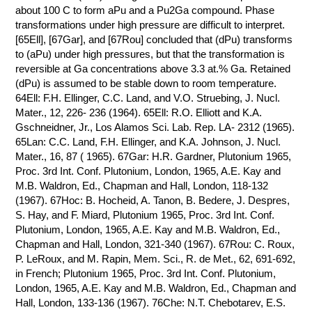
about 100 C to form aPu and a Pu2Ga compound. Phase
transformations under high pressure are difficult to interpret.
[65Ell], [67Gar], and [67Rou] concluded that (dPu) transforms
to (aPu) under high pressures, but that the transformation is
reversible at Ga concentrations above 3.3 at.% Ga. Retained
(dPu) is assumed to be stable down to room temperature.
64Ell: F.H. Ellinger, C.C. Land, and V.O. Struebing, J. Nucl.
Mater., 12, 226- 236 (1964). 65Ell: R.O. Elliott and K.A.
Gschneidner, Jr., Los Alamos Sci. Lab. Rep. LA- 2312 (1965).
65Lan: C.C. Land, F.H. Ellinger, and K.A. Johnson, J. Nucl.
Mater., 16, 87 ( 1965). 67Gar: H.R. Gardner, Plutonium 1965,
Proc. 3rd Int. Conf. Plutonium, London, 1965, A.E. Kay and
M.B. Waldron, Ed., Chapman and Hall, London, 118-132
(1967). 67Hoc: B. Hocheid, A. Tanon, B. Bedere, J. Despres,
S. Hay, and F. Miard, Plutonium 1965, Proc. 3rd Int. Conf.
Plutonium, London, 1965, A.E. Kay and M.B. Waldron, Ed.,
Chapman and Hall, London, 321-340 (1967). 67Rou: C. Roux,
P. LeRoux, and M. Rapin, Mem. Sci., R. de Met., 62, 691-692,
in French; Plutonium 1965, Proc. 3rd Int. Conf. Plutonium,
London, 1965, A.E. Kay and M.B. Waldron, Ed., Chapman and
Hall, London, 133-136 (1967). 76Che: N.T. Chebotarev, E.S.