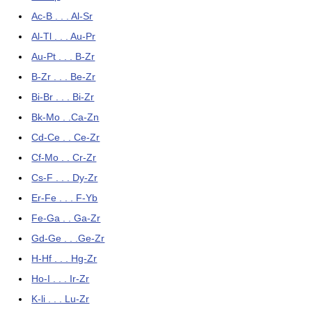
Ac-B . . . Al-Sr
Al-Tl . . . Au-Pr
Au-Pt . . . B-Zr
B-Zr . . . Be-Zr
Bi-Br . . . Bi-Zr
Bk-Mo . .Ca-Zn
Cd-Ce . . Ce-Zr
Cf-Mo . . Cr-Zr
Cs-F . . . Dy-Zr
Er-Fe . . . F-Yb
Fe-Ga . . Ga-Zr
Gd-Ge . . .Ge-Zr
H-Hf . . . Hg-Zr
Ho-I . . . Ir-Zr
K-li . . . Lu-Zr