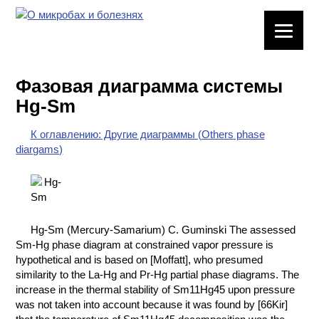
ЛАБОРАТОРНОЕ
ОБОРУДОВАНИЕ
Фазовая диаграмма системы
ХИМИЧЕСКАЯ
Hg-Sm
ПОСУДА
К оглавлению: Другие диаграммы (Others phase
ВРЕДНЫЕ
diargams)
ФАКТОРЫ
МЕТОДЫ
ПРАКТИЧЕСКОЙ
ХИМИИ
Hg-Sm (Mercury-Samarium) C. Guminski The assessed
Sm-Hg phase diagram at constrained vapor pressure is
ХИМИЯ НА
hypothetical and is based on [Moffatt], who presumed
ПРОИЗВОДСТВЕ
similarity to the La-Hg and Pr-Hg partial phase diagrams. The
И ХИМИЧЕСКАЯ
increase in the thermal stability of Sm11Hg45 upon pressure
ТЕХНОЛОГИЯ
was not taken into account because it was found by [66Kir]