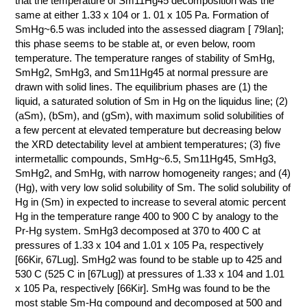
that the temperature of Sm11Hg45 decomposition was the
same at either 1.33 x 104 or 1. 01 x 105 Pa. Formation of
КОНТАКТЫ
SmHg~6.5 was included into the assessed diagram [ 79Ian];
this phase seems to be stable at, or even below, room
temperature. The temperature ranges of stability of SmHg,
SmHg2, SmHg3, and Sm11Hg45 at normal pressure are
drawn with solid lines. The equilibrium phases are (1) the
liquid, a saturated solution of Sm in Hg on the liquidus line; (2)
(aSm), (bSm), and (gSm), with maximum solid solubilities of
a few percent at elevated temperature but decreasing below
the XRD detectability level at ambient temperatures; (3) five
intermetallic compounds, SmHg~6.5, Sm11Hg45, SmHg3,
SmHg2, and SmHg, with narrow homogeneity ranges; and (4)
(Hg), with very low solid solubility of Sm. The solid solubility of
Hg in (Sm) in expected to increase to several atomic percent
Hg in the temperature range 400 to 900 C by analogy to the
Pr-Hg system. SmHg3 decomposed at 370 to 400 C at
pressures of 1.33 x 104 and 1.01 x 105 Pa, respectively
[66Kir, 67Lug]. SmHg2 was found to be stable up to 425 and
530 C (525 C in [67Lug]) at pressures of 1.33 x 104 and 1.01
x 105 Pa, respectively [66Kir]. SmHg was found to be the
most stable Sm-Hg compound and decomposed at 500 and