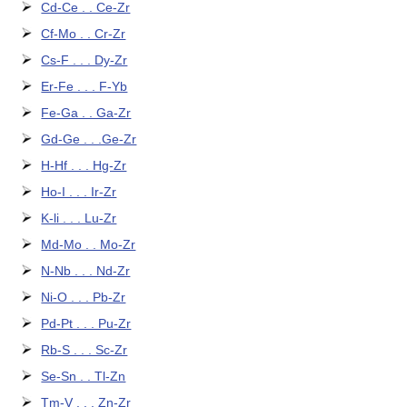
Cd-Ce . . Ce-Zr
Cf-Mo . . Cr-Zr
Cs-F . . . Dy-Zr
Er-Fe . . . F-Yb
Fe-Ga . . Ga-Zr
Gd-Ge . . .Ge-Zr
H-Hf . . . Hg-Zr
Ho-I . . . Ir-Zr
K-li . . . Lu-Zr
Md-Mo . . Mo-Zr
N-Nb . . . Nd-Zr
Ni-O . . . Pb-Zr
Pd-Pt . . . Pu-Zr
Rb-S . . . Sc-Zr
Se-Sn . . Tl-Zn
Tm-V . . . Zn-Zr