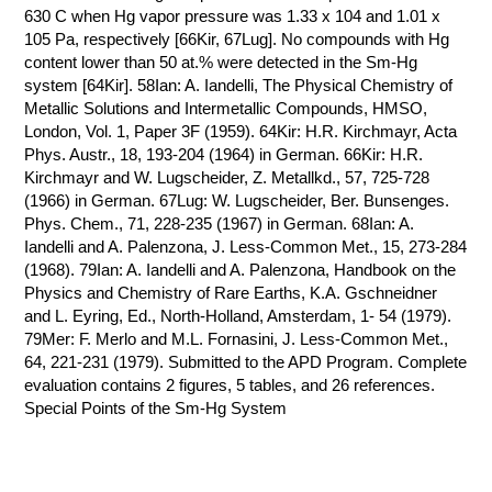
630 C when Hg vapor pressure was 1.33 x 104 and 1.01 x
105 Pa, respectively [66Kir, 67Lug]. No compounds with Hg
content lower than 50 at.% were detected in the Sm-Hg
system [64Kir]. 58Ian: A. Iandelli, The Physical Chemistry of
Metallic Solutions and Intermetallic Compounds, HMSO,
London, Vol. 1, Paper 3F (1959). 64Kir: H.R. Kirchmayr, Acta
Phys. Austr., 18, 193-204 (1964) in German. 66Kir: H.R.
Kirchmayr and W. Lugscheider, Z. Metallkd., 57, 725-728
(1966) in German. 67Lug: W. Lugscheider, Ber. Bunsenges.
Phys. Chem., 71, 228-235 (1967) in German. 68Ian: A.
Iandelli and A. Palenzona, J. Less-Common Met., 15, 273-284
(1968). 79Ian: A. Iandelli and A. Palenzona, Handbook on the
Physics and Chemistry of Rare Earths, K.A. Gschneidner
and L. Eyring, Ed., North-Holland, Amsterdam, 1- 54 (1979).
79Mer: F. Merlo and M.L. Fornasini, J. Less-Common Met.,
64, 221-231 (1979). Submitted to the APD Program. Complete
evaluation contains 2 figures, 5 tables, and 26 references.
Special Points of the Sm-Hg System