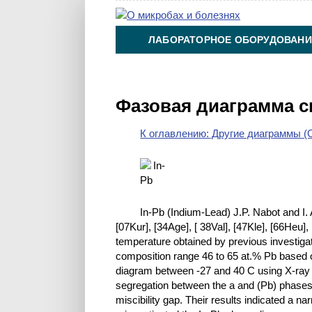
ЛАБОРАТОРНОЕ ОБОРУДОВАНИ
ХИМИЯ НА ПРОИЗВОДСТВЕ И 
Фазовая диаграмма с
К оглавлению: Другие диаграммы (O
In-Pb (Indium-Lead) J.P. Nabot and I
[07Kur], [34Age], [ 38Val], [47Kle], [66Heu],
temperature obtained by previous investigat
composition range 46 to 65 at.% Pb based 
diagram between -27 and 40 C using X-ray d
segregation between the a and (Pb) phases o
miscibility gap. Their results indicated a na