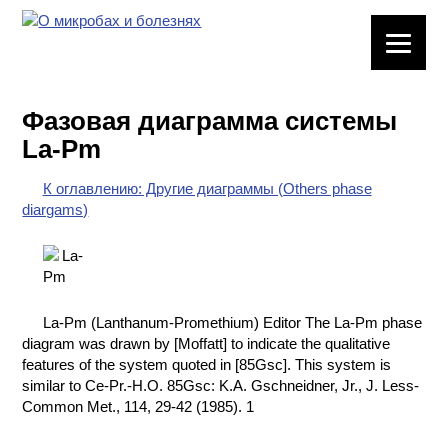
ЛАБОРАТОРНОЕ
ОБОРУДОВАНИЕ
Фазовая диаграмма системы
ХИМИЧЕСКАЯ
La-Pm
ПОСУДА
К оглавлению: Другие диаграммы (Others phase
ВРЕДНЫЕ
diargams)
ФАКТОРЫ
МЕТОДЫ
ПРАКТИЧЕСКОЙ
ХИМИИ
La-Pm (Lanthanum-Promethium) Editor The La-Pm phase
diagram was drawn by [Moffatt] to indicate the qualitative
ХИМИЯ НА
features of the system quoted in [85Gsc]. This system is
ПРОИЗВОДСТВЕ
similar to Ce-Pr.-H.O. 85Gsc: K.A. Gschneidner, Jr., J. Less-
И ХИМИЧЕСКАЯ
Common Met., 114, 29-42 (1985). 1
ТЕХНОЛОГИЯ