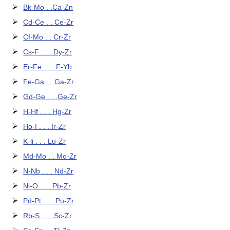
Bk-Mo . .Ca-Zn
Cd-Ce . . Ce-Zr
Cf-Mo . . Cr-Zr
Cs-F . . . Dy-Zr
Er-Fe . . . F-Yb
Fe-Ga . . Ga-Zr
Gd-Ge . . .Ge-Zr
H-Hf . . . Hg-Zr
Ho-I . . . Ir-Zr
K-li . . . Lu-Zr
Md-Mo . . Mo-Zr
N-Nb . . . Nd-Zr
Ni-O . . . Pb-Zr
Pd-Pt . . . Pu-Zr
Rb-S . . . Sc-Zr