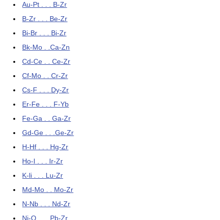
Au-Pt . . . B-Zr
B-Zr . . . Be-Zr
Bi-Br . . . Bi-Zr
Bk-Mo . .Ca-Zn
Cd-Ce . . Ce-Zr
Cf-Mo . . Cr-Zr
Cs-F . . . Dy-Zr
Er-Fe . . . F-Yb
Fe-Ga . . Ga-Zr
Gd-Ge . . .Ge-Zr
H-Hf . . . Hg-Zr
Ho-I . . . Ir-Zr
K-li . . . Lu-Zr
Md-Mo . . Mo-Zr
N-Nb . . . Nd-Zr
Ni-O . . . Pb-Zr