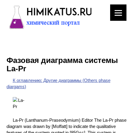
ЛАБОРАТОРНОЕ
ОБОРУДОВАНИЕ
Фазовая диаграмма системы
ХИМИЧЕСКАЯ
La-Pr
ПОСУДА
К оглавлению: Другие диаграммы (Others phase
ВРЕДНЫЕ
diargams)
ФАКТОРЫ
МЕТОДЫ
ПРАКТИЧЕСКОЙ
ХИМИИ
La-Pr (Lanthanum-Praseodymium) Editor The La-Pr phase
diagram was drawn by [Moffatt] to indicate the qualitative
ХИМИЯ НА
features of the system quoted in [85Gsc]. This system is