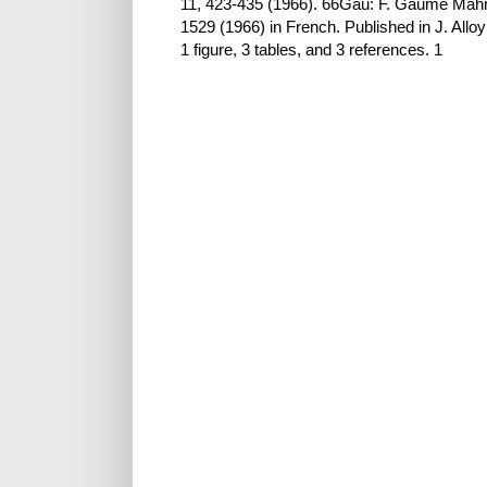
11, 423-435 (1966). 66Gau: F. Gaume Mahn 
1529 (1966) in French. Published in J. All
1 figure, 3 tables, and 3 references. 1