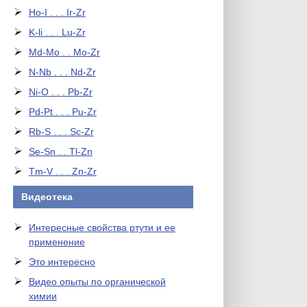
Ho-I . . . Ir-Zr
K-li . . . Lu-Zr
Md-Mo . . Mo-Zr
N-Nb . . . Nd-Zr
Ni-O . . . Pb-Zr
Pd-Pt . . . Pu-Zr
Rb-S . . . Sc-Zr
Se-Sn . . Tl-Zn
Tm-V . . . Zn-Zr
Видеотека
Интересные свойства ртути и ее
применение
Это интересно
Видео опыты по органической
химии