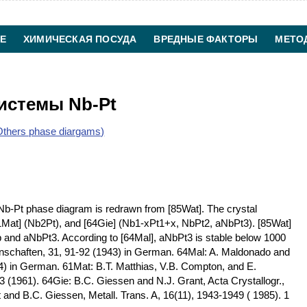
Е
ХИМИЧЕСКАЯ ПОСУДА
ВРЕДНЫЕ ФАКТОРЫ
МЕТО
ХИМИЧЕСКАЯ ТЕХНОЛОГИЯ
КОНТАКТЫ
истемы Nb-Pt
thers phase diargams)
Nb-Pt phase diagram is redrawn from [85Wat]. The crystal
61Mat] (Nb2Pt), and [64Gie] (Nb1-xPt1+x, NbPt2, aNbPt3). [85Wat]
of b and aNbPt3. According to [64Mal], aNbPt3 is stable below 1000
nschaften, 31, 91-92 (1943) in German. 64Mal: A. Maldonado and
64) in German. 61Mat: B.T. Matthias, V.B. Compton, and E.
 (1961). 64Gie: B.C. Giessen and N.J. Grant, Acta Crystallogr.,
 and B.C. Giessen, Metall. Trans. A, 16(11), 1943-1949 ( 1985). 1