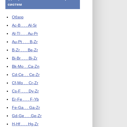
систем
Обзор
Ac-B . . . Al-Sr
Al-Tl . . . Au-Pr
Au-Pt . . . B-Zr
B-Zr . . . Be-Zr
Bi-Br . . . Bi-Zr
Bk-Mo . .Ca-Zn
Cd-Ce . . Ce-Zr
Cf-Mo . . Cr-Zr
Cs-F . . . Dy-Zr
Er-Fe . . . F-Yb
Fe-Ga . . Ga-Zr
Gd-Ge . . .Ge-Zr
H-Hf . . . Hg-Zr