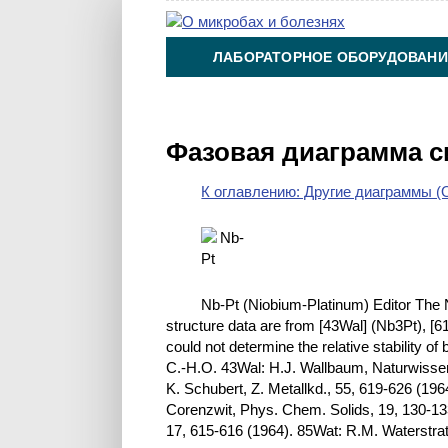
ЛАБОРАТОРНОЕ ОБОРУДОВАНИ
ХИМИЯ НА ПРОИЗВОДСТВЕ И 
Фазовая диаграмма с
К оглавлению: Другие диаграммы (O
Nb-Pt (Niobium-Platinum) Editor The 
structure data are from [43Wal] (Nb3Pt), [
could not determine the relative stability 
C.-H.O. 43Wal: H.J. Wallbaum, Naturwisse
K. Schubert, Z. Metallkd., 55, 619-626 (19
Corenzwit, Phys. Chem. Solids, 19, 130-133
17, 615-616 (1964). 85Wat: R.M. Waterstrat