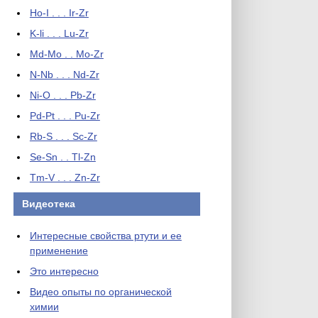
Ho-I . . . Ir-Zr
K-li . . . Lu-Zr
Md-Mo . . Mo-Zr
N-Nb . . . Nd-Zr
Ni-O . . . Pb-Zr
Pd-Pt . . . Pu-Zr
Rb-S . . . Sc-Zr
Se-Sn . . Tl-Zn
Tm-V . . . Zn-Zr
Видеотека
Интересные свойства ртути и ее
применение
Это интересно
Видео опыты по органической
химии