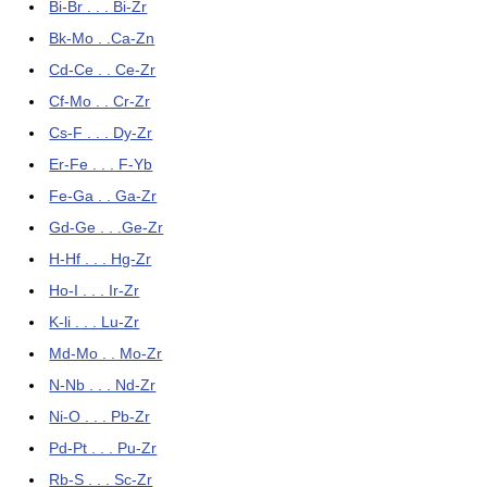
Bi-Br . . . Bi-Zr
Bk-Mo . .Ca-Zn
Cd-Ce . . Ce-Zr
Cf-Mo . . Cr-Zr
Cs-F . . . Dy-Zr
Er-Fe . . . F-Yb
Fe-Ga . . Ga-Zr
Gd-Ge . . .Ge-Zr
H-Hf . . . Hg-Zr
Ho-I . . . Ir-Zr
K-li . . . Lu-Zr
Md-Mo . . Mo-Zr
N-Nb . . . Nd-Zr
Ni-O . . . Pb-Zr
Pd-Pt . . . Pu-Zr
Rb-S . . . Sc-Zr