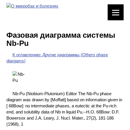
ЛАБОРАТОРНОЕ
ОБОРУДОВАНИЕ
Фазовая диаграмма системы
ХИМИЧЕСКАЯ
Nb-Pu
ПОСУДА
К оглавлению: Другие диаграммы (Others phase
ВРЕДНЫЕ
diargams)
ФАКТОРЫ
МЕТОДЫ
ПРАКТИЧЕСКОЙ
ХИМИИ
Nb-Pu (Niobium-Plutonium) Editor The Nb-Pu phase
diagram was drawn by [Moffatt] based on information given in
ХИМИЯ НА
[ 68Bow]: no intermediate phases, a eutectic at the Pu-rich
ПРОИЗВОДСТВЕ
end, and solubility data of Nb in liquid Pu.--H.O. 68Bow: D.F.
И ХИМИЧЕСКАЯ
Bowersox and J.A. Leary, J. Nucl. Mater., 27(2), 181-186
ТЕХНОЛОГИЯ
(1968). 1