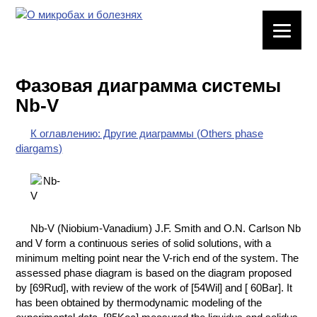
ЛАБОРАТОРНОЕ
ОБОРУДОВАНИЕ
Фазовая диаграмма системы
ХИМИЧЕСКАЯ
Nb-V
ПОСУДА
К оглавлению: Другие диаграммы (Others phase
ВРЕДНЫЕ
diargams)
ФАКТОРЫ
МЕТОДЫ
ПРАКТИЧЕСКОЙ
ХИМИИ
Nb-V (Niobium-Vanadium) J.F. Smith and O.N. Carlson Nb
and V form a continuous series of solid solutions, with a
ХИМИЯ НА
minimum melting point near the V-rich end of the system. The
ПРОИЗВОДСТВЕ
assessed phase diagram is based on the diagram proposed
И ХИМИЧЕСКАЯ
by [69Rud], with review of the work of [54Wil] and [ 60Bar]. It
ТЕХНОЛОГИЯ
has been obtained by thermodynamic modeling of the