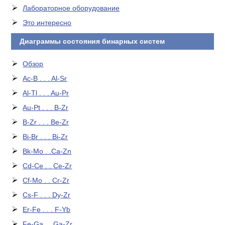
Лабораторное оборудование
Это интересно
Диаграммы состояния бинарных систем
Обзор
Ac-B . . . Al-Sr
Al-Tl . . . Au-Pr
Au-Pt . . . B-Zr
B-Zr . . . Be-Zr
Bi-Br . . . Bi-Zr
Bk-Mo . .Ca-Zn
Cd-Ce . . Ce-Zr
Cf-Mo . . Cr-Zr
Cs-F . . . Dy-Zr
Er-Fe . . . F-Yb
Fe-Ga . . Ga-Zr