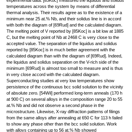
experimental data. [85Koc] measured the liquidus and solidus
temperatures across the system by means of differential
КОНТАКТЫ
thermal analysis. Their results agree as to the existence of a
minimum near 25 at.% Nb, and their solidus line is in accord
with both the diagram of [69Rud] and the calculated diagram.
The melting point of V reported by [85Koc] is a bit low at 1885
C, but the melting point of Nb at 2468 C is very close to the
accepted value. The separation of the liquidus and solidus
reported by [85Koc] is in much better agreement with the
calculated diagram than with the diagram of [69Rud]. Indeed,
the liquidus and solidus separation on the V-rich side of the
minimum [69Rud] is almost too small to measure and is thus
in very close accord with the calculated diagram.
Superconducting studies at very low temperatures show
persistence of the continuous bcc solid solution to the vicinity
of absolute zero. [54Wil] performed long-term anneals (170 h
at 900 C) on several alloys in the composition range 20 to 55
at.% Nb and did not observe a second phase in the
microstructure. Likewise, X-ray diffraction patterns of filings
from the same alloys after annealing at 650 C for 113 h failed
to show any phase other than the bcc solid solution. Work
with alloys containing up to 56 at.% Nb showed