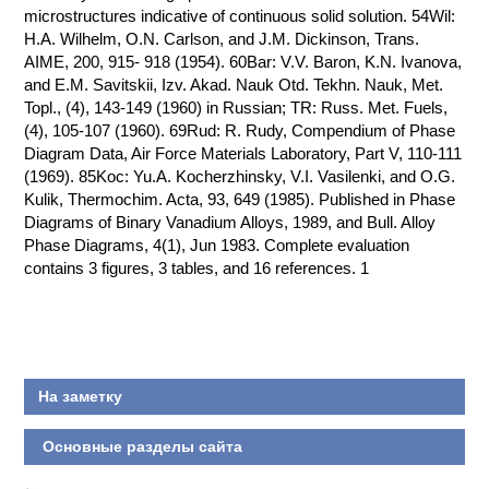
microstructures indicative of continuous solid solution. 54Wil:
H.A. Wilhelm, O.N. Carlson, and J.M. Dickinson, Trans.
AIME, 200, 915- 918 (1954). 60Bar: V.V. Baron, K.N. Ivanova,
and E.M. Savitskii, Izv. Akad. Nauk Otd. Tekhn. Nauk, Met.
Topl., (4), 143-149 (1960) in Russian; TR: Russ. Met. Fuels,
(4), 105-107 (1960). 69Rud: R. Rudy, Compendium of Phase
Diagram Data, Air Force Materials Laboratory, Part V, 110-111
(1969). 85Koc: Yu.A. Kocherzhinsky, V.I. Vasilenki, and O.G.
Kulik, Thermochim. Acta, 93, 649 (1985). Published in Phase
Diagrams of Binary Vanadium Alloys, 1989, and Bull. Alloy
Phase Diagrams, 4(1), Jun 1983. Complete evaluation
contains 3 figures, 3 tables, and 16 references. 1
На заметку
Основные разделы сайта