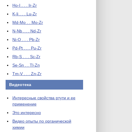
Ho-I . . . Ir-Zr
K-li . . . Lu-Zr
Md-Mo . . Mo-Zr
N-Nb . . . Nd-Zr
Ni-O . . . Pb-Zr
Pd-Pt . . . Pu-Zr
Rb-S . . . Sc-Zr
Se-Sn . . Tl-Zn
Tm-V . . . Zn-Zr
Видеотека
Интересные свойства ртути и ее
применение
Это интересно
Видео опыты по органической
химии