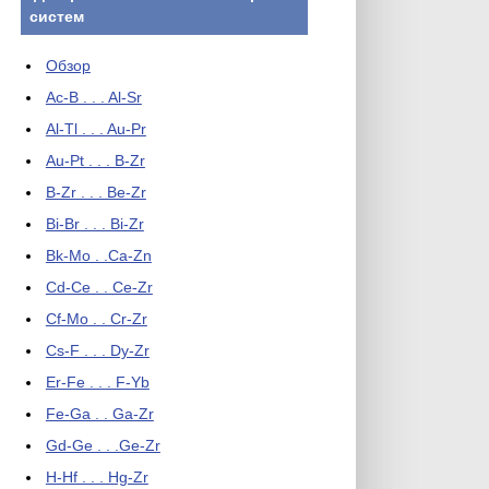
систем
Обзор
Ac-B . . . Al-Sr
Al-Tl . . . Au-Pr
Au-Pt . . . B-Zr
B-Zr . . . Be-Zr
Bi-Br . . . Bi-Zr
Bk-Mo . .Ca-Zn
Cd-Ce . . Ce-Zr
Cf-Mo . . Cr-Zr
Cs-F . . . Dy-Zr
Er-Fe . . . F-Yb
Fe-Ga . . Ga-Zr
Gd-Ge . . .Ge-Zr
H-Hf . . . Hg-Zr