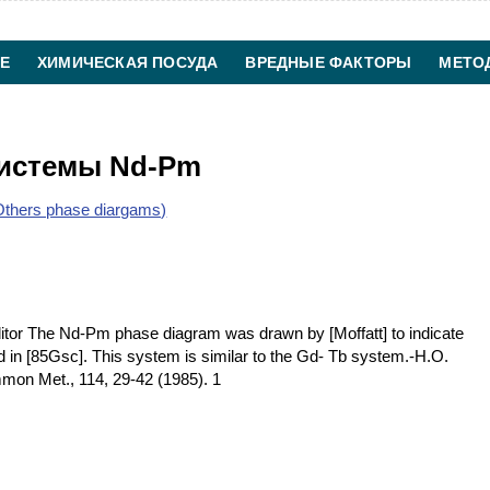
Е
ХИМИЧЕСКАЯ ПОСУДА
ВРЕДНЫЕ ФАКТОРЫ
МЕТО
ХИМИЧЕСКАЯ ТЕХНОЛОГИЯ
КОНТАКТЫ
системы Nd-Pm
thers phase diargams)
r The Nd-Pm phase diagram was drawn by [Moffatt] to indicate
ed in [85Gsc]. This system is similar to the Gd- Tb system.-H.O.
mon Met., 114, 29-42 (1985). 1