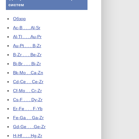
систем
Обзор
Ac-B . . . Al-Sr
Al-Tl . . . Au-Pr
Au-Pt . . . B-Zr
B-Zr . . . Be-Zr
Bi-Br . . . Bi-Zr
Bk-Mo . .Ca-Zn
Cd-Ce . . Ce-Zr
Cf-Mo . . Cr-Zr
Cs-F . . . Dy-Zr
Er-Fe . . . F-Yb
Fe-Ga . . Ga-Zr
Gd-Ge . . .Ge-Zr
H-Hf . . . Hg-Zr