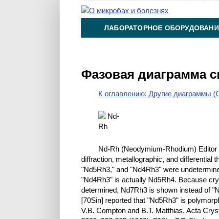
ЛАБОРАТОРНОЕ ОБОРУДОВАНИ
ХИМИЯ НА ПРОИЗВОДСТВЕ И 
Фазовая диаграмма 
К оглавлению: Другие диаграммы (O
Nd-Rh (Neodymium-Rhodium) Editor [
diffraction, metallographic, and differentia
"Nd5Rh3," and "Nd4Rh3" were undetermined.
"Nd4Rh3" is actually Nd5Rh4. Because crys
determined, Nd7Rh3 is shown instead of "
[70Sin] reported that "Nd5Rh3" is polymor
V.B. Compton and B.T. Matthias, Acta Crys