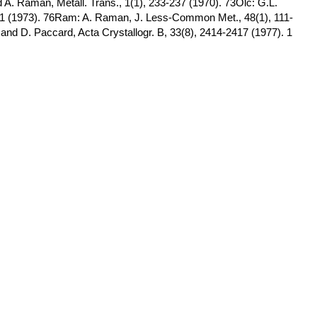
 A. Raman, Metall. Trans., 1(1), 233-237 (1970). 73Olc: G.L.
1 (1973). 76Ram: A. Raman, J. Less-Common Met., 48(1), 111-
and D. Paccard, Acta Crystallogr. B, 33(8), 2414-2417 (1977). 1