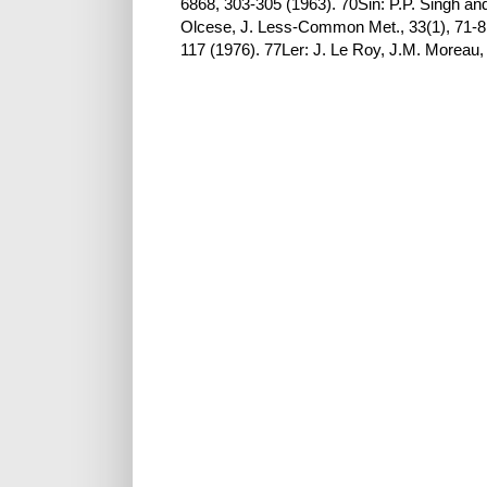
6868, 303-305 (1963). 70Sin: P.P. Singh and
Olcese, J. Less-Common Met., 33(1), 71-8
117 (1976). 77Ler: J. Le Roy, J.M. Moreau, 