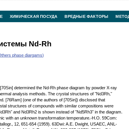
Е
ХИМИЧЕСКАЯ ПОСУДА
ВРЕДНЫЕ ФАКТОРЫ
МЕТО
ХИМИЧЕСКАЯ ТЕХНОЛОГИЯ
КОНТАКТЫ
системы Nd-Rh
thers phase diargams)
70Sin] determined the Nd-Rh phase diagram by powder X-ray
l thermal analysis methods. The crystal structures of "Nd3Rh,"
 [76Ram] (one of the authors of [70Sin]) disclosed that
tal structures of compounds with similar compositions were
Nd3Rh" and Nd3Rh2 is shown instead of "Nd5Rh3" in the diagram.
phic with an unknown transformation temperature.-H.O. 59Com:
tallogr., 12, 651-654 (1959). 63Dwi: A.E. Dwight, USAEC, ANL-