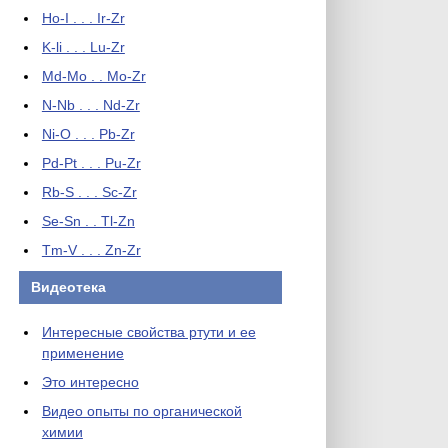
Ho-I . . . Ir-Zr
K-li . . . Lu-Zr
Md-Mo . . Mo-Zr
N-Nb . . . Nd-Zr
Ni-O . . . Pb-Zr
Pd-Pt . . . Pu-Zr
Rb-S . . . Sc-Zr
Se-Sn . . Tl-Zn
Tm-V . . . Zn-Zr
Видеотека
Интересные свойства ртути и ее
применение
Это интересно
Видео опыты по органической
химии