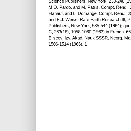
Science Publishers, New York, 233-248 (1962
M.O. Pardo, and M. Patris, Compt. Rend., 2
Flahaut, and L. Domange, Compt. Rend., 256
and E.J. Weiss, Rare Earth Research III, P
Publishers, New York, 535-544 (1964); quot
C, 263(18), 1058-1060 (1963) in French. 66
Eliseev, Izv. Akad. Nauk SSSR, Neorg. Mate
1506-1514 (1966). 1