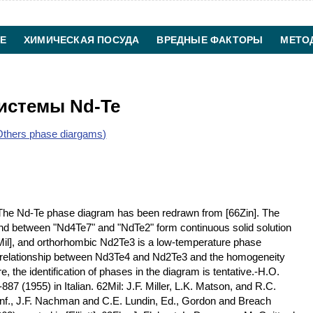
Е
ХИМИЧЕСКАЯ ПОСУДА
ВРЕДНЫЕ ФАКТОРЫ
МЕТО
ХИМИЧЕСКАЯ ТЕХНОЛОГИЯ
КОНТАКТЫ
истемы Nd-Te
thers phase diargams)
The Nd-Te phase diagram has been redrawn from [66Zin]. The
d between "Nd4Te7" and "NdTe2" form continuous solid solution
il], and orthorhombic Nd2Te3 is a low-temperature phase
e relationship between Nd3Te4 and Nd2Te3 and the homogeneity
 the identification of phases in the diagram is tentative.-H.O.
-887 (1955) in Italian. 62Mil: J.F. Miller, L.K. Matson, and R.C.
nf., J.F. Nachman and C.E. Lundin, Ed., Gordon and Breach