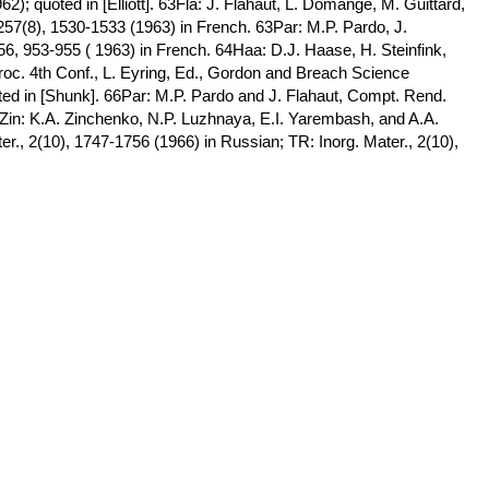
); quoted in [Elliott]. 63Fla: J. Flahaut, L. Domange, M. Guittard,
57(8), 1530-1533 (1963) in French. 63Par: M.P. Pardo, J.
, 953-955 ( 1963) in French. 64Haa: D.J. Haase, H. Steinfink,
roc. 4th Conf., L. Eyring, Ed., Gordon and Breach Science
ed in [Shunk]. 66Par: M.P. Pardo and J. Flahaut, Compt. Rend.
Zin: K.A. Zinchenko, N.P. Luzhnaya, E.I. Yarembash, and A.A.
r., 2(10), 1747-1756 (1966) in Russian; TR: Inorg. Mater., 2(10),