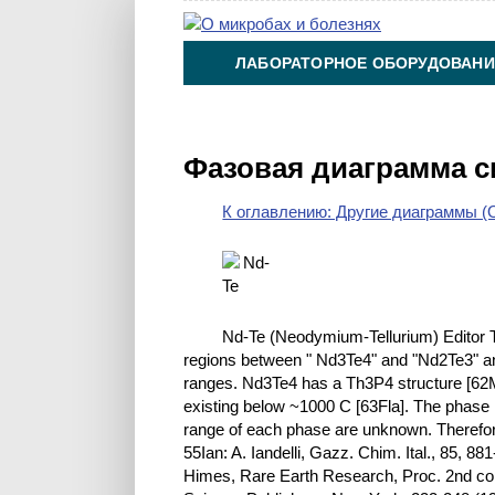
ЛАБОРАТОРНОЕ ОБОРУДОВАНИ
ХИМИЯ НА ПРОИЗВОДСТВЕ И 
Фазовая диаграмма с
К оглавлению: Другие диаграммы (O
Nd-Te (Neodymium-Tellurium) Editor 
regions between " Nd3Te4" and "Nd2Te3" an
ranges. Nd3Te4 has a Th3P4 structure [62M
existing below ~1000 C [63Fla]. The phas
range of each phase are unknown. Therefore,
55Ian: A. Iandelli, Gazz. Chim. Ital., 85, 881
Himes, Rare Earth Research, Proc. 2nd co