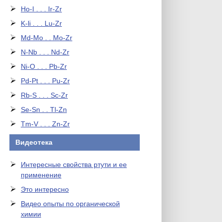
Ho-I . . . Ir-Zr
K-li . . . Lu-Zr
Md-Mo . . Mo-Zr
N-Nb . . . Nd-Zr
Ni-O . . . Pb-Zr
Pd-Pt . . . Pu-Zr
Rb-S . . . Sc-Zr
Se-Sn . . Tl-Zn
Tm-V . . . Zn-Zr
Видеотека
Интересные свойства ртути и ее
применение
Это интересно
Видео опыты по органической
химии