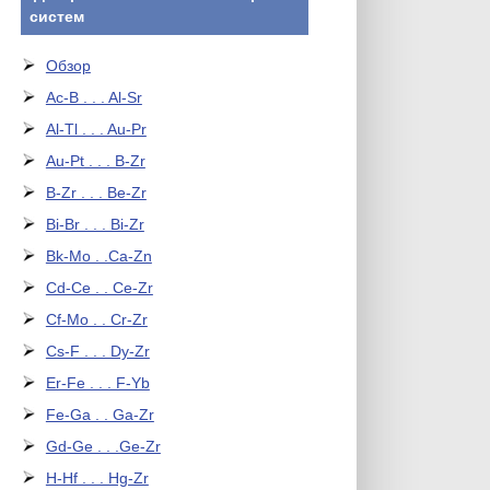
систем
Обзор
Ac-B . . . Al-Sr
Al-Tl . . . Au-Pr
Au-Pt . . . B-Zr
B-Zr . . . Be-Zr
Bi-Br . . . Bi-Zr
Bk-Mo . .Ca-Zn
Cd-Ce . . Ce-Zr
Cf-Mo . . Cr-Zr
Cs-F . . . Dy-Zr
Er-Fe . . . F-Yb
Fe-Ga . . Ga-Zr
Gd-Ge . . .Ge-Zr
H-Hf . . . Hg-Zr