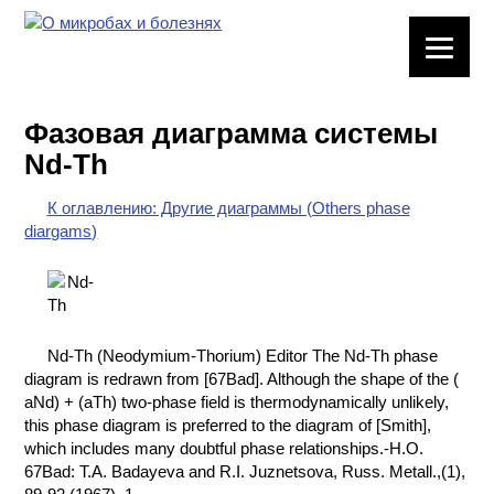
ЛАБОРАТОРНОЕ
ОБОРУДОВАНИЕ
Фазовая диаграмма системы
ХИМИЧЕСКАЯ
Nd-Th
ПОСУДА
К оглавлению: Другие диаграммы (Others phase
ВРЕДНЫЕ
diargams)
ФАКТОРЫ
МЕТОДЫ
ПРАКТИЧЕСКОЙ
ХИМИИ
Nd-Th (Neodymium-Thorium) Editor The Nd-Th phase
diagram is redrawn from [67Bad]. Although the shape of the (
ХИМИЯ НА
aNd) + (aTh) two-phase field is thermodynamically unlikely,
ПРОИЗВОДСТВЕ
this phase diagram is preferred to the diagram of [Smith],
И ХИМИЧЕСКАЯ
which includes many doubtful phase relationships.-H.O.
ТЕХНОЛОГИЯ
67Bad: T.A. Badayeva and R.I. Juznetsova, Russ. Metall.,(1),