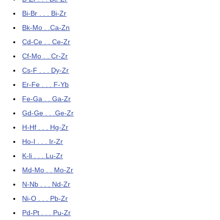
Bi-Br . . . Bi-Zr
Bk-Mo . .Ca-Zn
Cd-Ce . . Ce-Zr
Cf-Mo . . Cr-Zr
Cs-F . . . Dy-Zr
Er-Fe . . . F-Yb
Fe-Ga . . Ga-Zr
Gd-Ge . . .Ge-Zr
H-Hf . . . Hg-Zr
Ho-I . . . Ir-Zr
K-li . . . Lu-Zr
Md-Mo . . Mo-Zr
N-Nb . . . Nd-Zr
Ni-O . . . Pb-Zr
Pd-Pt . . . Pu-Zr