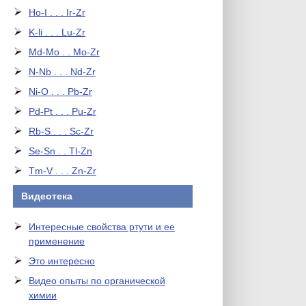
Ho-I . . . Ir-Zr
K-li . . . Lu-Zr
Md-Mo . . Mo-Zr
N-Nb . . . Nd-Zr
Ni-O . . . Pb-Zr
Pd-Pt . . . Pu-Zr
Rb-S . . . Sc-Zr
Se-Sn . . Tl-Zn
Tm-V . . . Zn-Zr
Видеотека
Интересные свойства ртути и ее
применение
Это интересно
Видео опыты по органической
химии