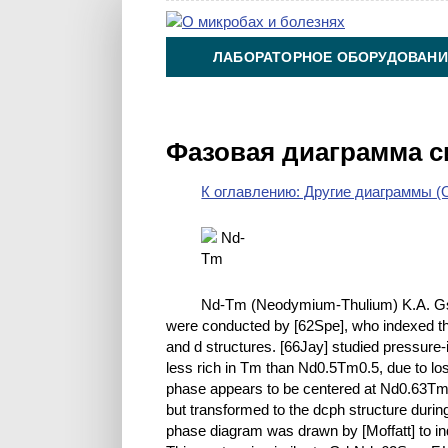
ЛАБОРАТОРНОЕ ОБОРУДОВАНИ
ХИМИЯ НА ПРОИЗВОДСТВЕ И 
Фазовая диаграмма 
К оглавлению: Другие диаграммы (O
Nd-Tm (Neodymium-Thulium) K.A. Gsch
were conducted by [62Spe], who indexed th
and d structures. [66Jay] studied pressure
less rich in Tm than Nd0.5Tm0.5, due to los
phase appears to be centered at Nd0.63Tm0.
but transformed to the dcph structure durin
phase diagram was drawn by [Moffatt] to ind