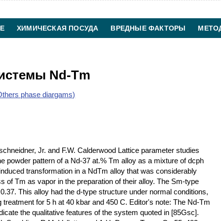
Е
ХИМИЧЕСКАЯ ПОСУДА
ВРЕДНЫЕ ФАКТОРЫ
МЕТО
ХИМИЧЕСКАЯ ТЕХНОЛОГИЯ
КОНТАКТЫ
системы Nd-Tm
thers phase diargams)
neidner, Jr. and F.W. Calderwood Lattice parameter studies
e powder pattern of a Nd-37 at.% Tm alloy as a mixture of dcph
-induced transformation in a NdTm alloy that was considerably
s of Tm as vapor in the preparation of their alloy. The Sm-type
37. This alloy had the d-type structure under normal conditions,
g treatment for 5 h at 40 kbar and 450 C. Editor's note: The Nd-Tm
icate the qualitative features of the system quoted in [85Gsc].