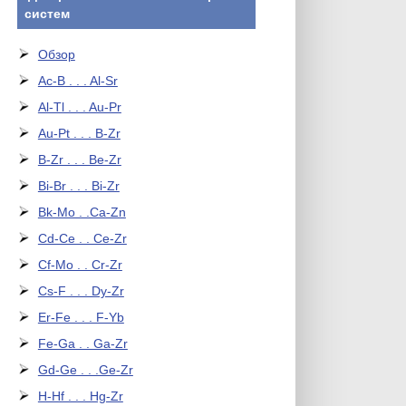
систем
Обзор
Ac-B . . . Al-Sr
Al-Tl . . . Au-Pr
Au-Pt . . . B-Zr
B-Zr . . . Be-Zr
Bi-Br . . . Bi-Zr
Bk-Mo . .Ca-Zn
Cd-Ce . . Ce-Zr
Cf-Mo . . Cr-Zr
Cs-F . . . Dy-Zr
Er-Fe . . . F-Yb
Fe-Ga . . Ga-Zr
Gd-Ge . . .Ge-Zr
H-Hf . . . Hg-Zr