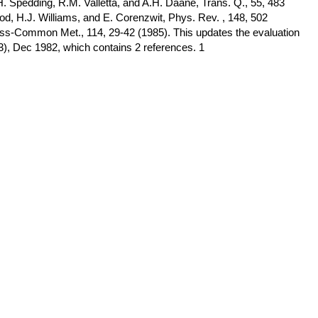
H. Spedding, R.M. Valletta, and A.H. Daane, Trans. Q., 55, 483
d, H.J. Williams, and E. Corenzwit, Phys. Rev. , 148, 502
ess-Common Met., 114, 29-42 (1985). This updates the evaluation
3), Dec 1982, which contains 2 references. 1