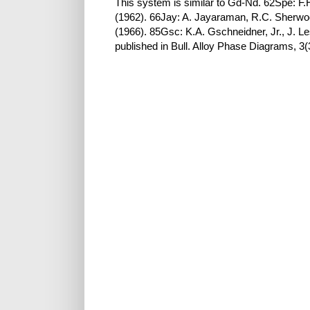
This system is similar to Gd-Nd. 62Spe: F.
(1962). 66Jay: A. Jayaraman, R.C. Sherwoo
(1966). 85Gsc: K.A. Gschneidner, Jr., J. L
published in Bull. Alloy Phase Diagrams, 3(