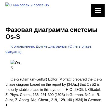
ЛАБОРАТОРНОЕ
ОБОРУДОВАНИЕ
Фазовая диаграмма системы
ХИМИЧЕСКАЯ
Os-S
ПОСУДА
К оглавлению: Другие диаграммы (Others phase
ВРЕДНЫЕ
diargams)
ФАКТОРЫ
МЕТОДЫ
ПРАКТИЧЕСКОЙ
ХИМИИ
Os-S (Osmium-Sulfur) Editor [Moffatt] prepared the Os-S
phase diagram based on the report by [34Juz] that OsS2 is
ХИМИЯ НА
the only stable phase in this system. -H.O. 28Oft: I. Oftadel,
ПРОИЗВОДСТВЕ
Z. Phys. Chem., 135, 291-300 (1928) in German. 34Juz: R.
И ХИМИЧЕСКАЯ
Juza, Z. Anorg. Allg. Chem., 219, 129-140 (1934) in German.
ТЕХНОЛОГИЯ
1