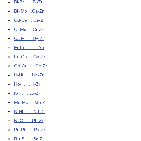
Bi-Br . . . Bi-Zr
Bk-Mo . .Ca-Zn
Cd-Ce . . Ce-Zr
Cf-Mo . . Cr-Zr
Cs-F . . . Dy-Zr
Er-Fe . . . F-Yb
Fe-Ga . . Ga-Zr
Gd-Ge . . .Ge-Zr
H-Hf . . . Hg-Zr
Ho-I . . . Ir-Zr
K-li . . . Lu-Zr
Md-Mo . . Mo-Zr
N-Nb . . . Nd-Zr
Ni-O . . . Pb-Zr
Pd-Pt . . . Pu-Zr
Rb-S . . . Sc-Zr