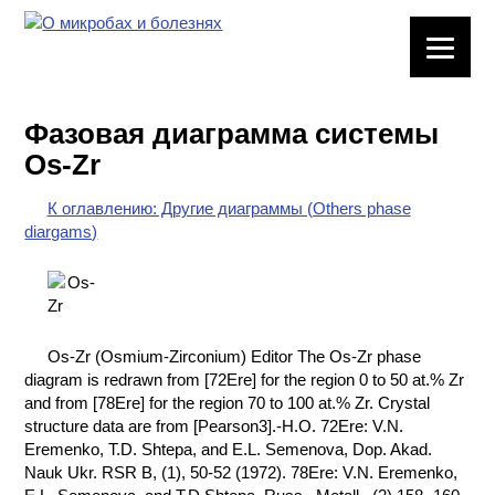
ЛАБОРАТОРНОЕ
ОБОРУДОВАНИЕ
Фазовая диаграмма системы
ХИМИЧЕСКАЯ
Os-Zr
ПОСУДА
К оглавлению: Другие диаграммы (Others phase
ВРЕДНЫЕ
diargams)
ФАКТОРЫ
МЕТОДЫ
ПРАКТИЧЕСКОЙ
ХИМИИ
Os-Zr (Osmium-Zirconium) Editor The Os-Zr phase
diagram is redrawn from [72Ere] for the region 0 to 50 at.% Zr
ХИМИЯ НА
and from [78Ere] for the region 70 to 100 at.% Zr. Crystal
ПРОИЗВОДСТВЕ
structure data are from [Pearson3].-H.O. 72Ere: V.N.
И ХИМИЧЕСКАЯ
Eremenko, T.D. Shtepa, and E.L. Semenova, Dop. Akad.
ТЕХНОЛОГИЯ
Nauk Ukr. RSR B, (1), 50-52 (1972). 78Ere: V.N. Eremenko,