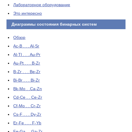
Лабораторное оборудование
Это интересно
Диаграммы состояния бинарных систем
Обзор
Ac-B . . . Al-Sr
Al-Tl . . . Au-Pr
Au-Pt . . . B-Zr
B-Zr . . . Be-Zr
Bi-Br . . . Bi-Zr
Bk-Mo . .Ca-Zn
Cd-Ce . . Ce-Zr
Cf-Mo . . Cr-Zr
Cs-F . . . Dy-Zr
Er-Fe . . . F-Yb
Fe-Ga . . Ga-Zr