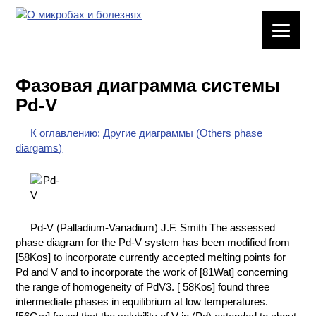
ЛАБОРАТОРНОЕ
ОБОРУДОВАНИЕ
Фазовая диаграмма системы
ХИМИЧЕСКАЯ
Pd-V
ПОСУДА
К оглавлению: Другие диаграммы (Others phase
ВРЕДНЫЕ
diargams)
ФАКТОРЫ
МЕТОДЫ
ПРАКТИЧЕСКОЙ
ХИМИИ
Pd-V (Palladium-Vanadium) J.F. Smith The assessed
phase diagram for the Pd-V system has been modified from
ХИМИЯ НА
[58Kos] to incorporate currently accepted melting points for
ПРОИЗВОДСТВЕ
Pd and V and to incorporate the work of [81Wat] concerning
И ХИМИЧЕСКАЯ
the range of homogeneity of PdV3. [ 58Kos] found three
ТЕХНОЛОГИЯ
intermediate phases in equilibrium at low temperatures.