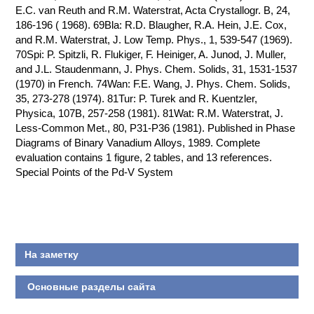
E.C. van Reuth and R.M. Waterstrat, Acta Crystallogr. B, 24,
186-196 ( 1968). 69Bla: R.D. Blaugher, R.A. Hein, J.E. Cox,
and R.M. Waterstrat, J. Low Temp. Phys., 1, 539-547 (1969).
70Spi: P. Spitzli, R. Flukiger, F. Heiniger, A. Junod, J. Muller,
and J.L. Staudenmann, J. Phys. Chem. Solids, 31, 1531-1537
(1970) in French. 74Wan: F.E. Wang, J. Phys. Chem. Solids,
35, 273-278 (1974). 81Tur: P. Turek and R. Kuentzler,
Physica, 107B, 257-258 (1981). 81Wat: R.M. Waterstrat, J.
Less-Common Met., 80, P31-P36 (1981). Published in Phase
Diagrams of Binary Vanadium Alloys, 1989. Complete
evaluation contains 1 figure, 2 tables, and 13 references.
Special Points of the Pd-V System
На заметку
Основные разделы сайта