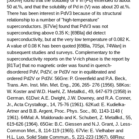
[56Gre] found that the solubility of V in (Pd) extended to about
50 at.%, and that the solubility of Pd in (V) was about 20 at.%.
КОНТАКТЫ
There has been interest in PdV3 because of its structural
relationship to a number of "high-temperature"
superconductors. [67Vie] found that PdV3 was not
superconducting above 0.35 K; [69Bla] did detect
superconductivity, but at the very low temperature of 0.082 K.
A value of 0.08 K has been quoted [69Bla, 70Spi, 74Wan] in
subsequent studies and surveys. Complementary to the
superconductivity reports on the V-rich phase is the report by
[81Tur] that no magnetic order was found in quench-
disordered PdV, Pd2V, or Pd3V nor in equilibrated and
ordered Pd2V or Pd3V. 56Gre: P. Greenfield and P.A. Beck,
Trans. Am. Inst. Min. Met. Eng., 206, 265- 276 (1956). 58Kos:
W. Koster and W.D. Haehl, Z. Metallkd., 49, 647-679 (1958) in
German. 61Dwi: A.E. Dwight, J.W. Downey, and R.A. Conner,
Jr., Acta Crystallogr., 14, 75-76 (1961). 62Kud: E. Kudielka-
Artner and B.B. Argent, Proc. Phys. Soc., 80, 1143-1148 (
1961). 64Mal: A. Maldonado and K. Schubert, Z. Metallkd., 55,
619-626 (1964). 65Gie: B.C. Giessen and N.J. Grant, J. Less-
Common Met., 8, 114-119 (1965). 67Vie: E. Vielhaber and
H.L. Luo, Solid State Commun., 5, 221-223 (1967). 68Reu: