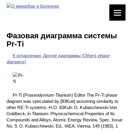
ЛАБОРАТОРНОЕ
ОБОРУДОВАНИЕ
Фазовая диаграмма системы
ХИМИЧЕСКАЯ
Pr-Ti
ПОСУДА
К оглавлению: Другие диаграммы (Others phase
ВРЕДНЫЕ
diargams)
ФАКТОРЫ
МЕТОДЫ
ПРАКТИЧЕСКОЙ
ХИМИИ
Pr-Ti (Praseodymium-Titanium) Editor The Pr-Ti phase
diagram was speculated by [83Kub] assuming similarity to
ХИМИЯ НА
other RE-Ti systems.-H.O. 83Kub: O. Kubaschewski-Von
ПРОИЗВОДСТВЕ
Goldbeck, in Titanium: Physicochemical Properties of Its
И ХИМИЧЕСКАЯ
Compounds and Alloys, Atomic Energy Review, Spec. Issue
ТЕХНОЛОГИЯ
No. 9, O. Kubaschewski, Ed., IAEA, Vienna, 149 (1983). 1