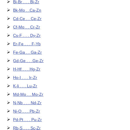
Bi-Br . . . Bi-Zr
Bk-Mo . .Ca-Zn
Cd-Ce . . Ce-Zr
Cf-Mo . . Cr-Zr
Cs-F . . . Dy-Zr
Er-Fe . . . F-Yb
Fe-Ga . . Ga-Zr
Gd-Ge . . .Ge-Zr
H-Hf . . . Hg-Zr
Ho-I . . . Ir-Zr
K-li . . . Lu-Zr
Md-Mo . . Mo-Zr
N-Nb . . . Nd-Zr
Ni-O . . . Pb-Zr
Pd-Pt . . . Pu-Zr
Rb-S . . . Sc-Zr