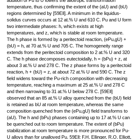
addition of Pu to U lowers the allotropic transformation
temperature, thus confirming the extent of the (aU) and (bU)
КОНТАКТЫ
regions determined by [59Ell]. A minimum in the liquidus-
solidus curves occurs at 12 at.% U and 610 C. Pu and U form
two intermediate phases: h, which exists at high
temperatures, and z, which is stable at room temperature.
The h phase is formed by a peritectoid reaction, (ePu,gU) +
(bU) = h, at 70 at.% U and 705 C. The homogeneity range
extends from the peritectoid composition to 2 at.% U and 320
C. The h phase decomposes eutectoidally, h = (bPu) + z, at
about 3 at.% U and 278 C. The z phase forms by a peritectoid
reaction, h + (bU) = z, at about 72 at.% U and 590 C. The z
field widens toward the Pu-rich composition with decreasing
temperature, reaching a maximum at 25 at.% U and 278 C
and then narrowing to 31 at.% U below 278 C. [59Ell]
observed that an 85 at.% U alloy quenched from the (bU) field
is retained as bU at room temperature, whereas the same
composition quenched from the (ePu,gU) field transforms to
(aU). The h and (bPu) phases containing up to 17 at.% U can
be quenched out to room temperature. The extent of (bPu)
stabilization at room temperature is more pronounced for Pu-
U alloys than for unalloyed Pu. 59Ell: F.H. Ellinger, R.O. Elliott,