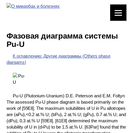
ЛАБОРАТОРНОЕ
ОБОРУДОВАНИЕ
Фазовая диаграмма системы
ХИМИЧЕСКАЯ
Pu-U
ПОСУДА
К оглавлению: Другие диаграммы (Others phase
ВРЕДНЫЕ
diargams)
ФАКТОРЫ
МЕТОДЫ
ПРАКТИЧЕСКОЙ
ХИМИИ
Pu-U (Plutonium-Uranium) D.E. Peterson and E.M. Foltyn
The assessed Pu-U phase diagram is based primarily on the
ХИМИЯ НА
work of [59Ell]. The maximum solubilities of U in Pu allotropes
ПРОИЗВОДСТВЕ
are (aPu),<0.2 at.% U; (bPu), 2 at.% U; (gPu), 0.7 at.% U; and
И ХИМИЧЕСКАЯ
(dPu), 0.3 at.% U [59Ell]. [61Ell] determined the maximum
ТЕХНОЛОГИЯ
solubility of U in (d›Pu) to be 1.5 at.% U. [63Par] found that the