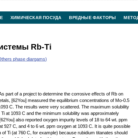
Е
ХИМИЧЕСКАЯ ПОСУДА
ВРЕДНЫЕ ФАКТОРЫ
МЕТО
ХИМИЧЕСКАЯ ТЕХНОЛОГИЯ
КОНТАКТЫ
истемы Rb-Ti
thers phase diargams)
 part of a project to determine the corrosive effects of Rb on
tals, [62You] measured the equilibrium concentrations of Mo-0.5
d 1093 C. The results were very scattered. The maximum solubility
 Ti at 1093 C and the minimum solubility was approximately
 [62You] also reported oxygen impurity levels of 18 to 64 wt. ppm
 927 C, and 4 to 6 wt. ppm oxygen at 1093 C. It is quite possible
 of Ti (at 760 C, for example) because rubidium titanates should