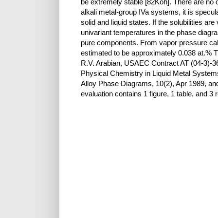
be extremely stable [82Koh]. There are no o
alkali metal-group IVa systems, it is specu
solid and liquid states. If the solubilities a
univariant temperatures in the phase diagram
pure components. From vapor pressure calcu
estimated to be approximately 0.038 at.% Ti 
R.V. Arabian, USAEC Contract AT (04-3)-36
Physical Chemistry in Liquid Metal System
Alloy Phase Diagrams, 10(2), Apr 1989, an
evaluation contains 1 figure, 1 table, and 3 