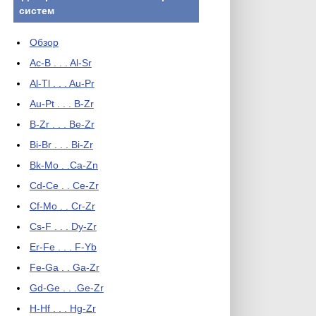
систем
Обзор
Ac-B . . . Al-Sr
Al-Tl . . . Au-Pr
Au-Pt . . . B-Zr
B-Zr . . . Be-Zr
Bi-Br . . . Bi-Zr
Bk-Mo . .Ca-Zn
Cd-Ce . . Ce-Zr
Cf-Mo . . Cr-Zr
Cs-F . . . Dy-Zr
Er-Fe . . . F-Yb
Fe-Ga . . Ga-Zr
Gd-Ge . . .Ge-Zr
H-Hf . . . Hg-Zr