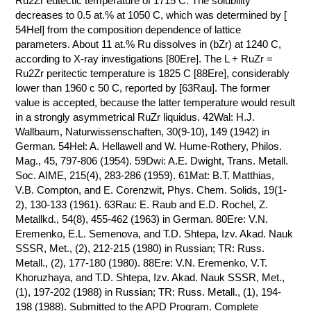
Ru2Zr eutectic temperature of 1715 C. The solubility
decreases to 0.5 at.% at 1050 C, which was determined by [
КОНТАКТЫ
54Hel] from the composition dependence of lattice
parameters. About 11 at.% Ru dissolves in (bZr) at 1240 C,
according to X-ray investigations [80Ere]. The L + RuZr =
Ru2Zr peritectic temperature is 1825 C [88Ere], considerably
lower than 1960 с 50 C, reported by [63Rau]. The former
value is accepted, because the latter temperature would result
in a strongly asymmetrical RuZr liquidus. 42Wal: H.J.
Wallbaum, Naturwissenschaften, 30(9-10), 149 (1942) in
German. 54Hel: A. Hellawell and W. Hume-Rothery, Philos.
Mag., 45, 797-806 (1954). 59Dwi: A.E. Dwight, Trans. Metall.
Soc. AIME, 215(4), 283-286 (1959). 61Mat: B.T. Matthias,
V.B. Compton, and E. Corenzwit, Phys. Chem. Solids, 19(1-
2), 130-133 (1961). 63Rau: E. Raub and E.D. Rochel, Z.
Metallkd., 54(8), 455-462 (1963) in German. 80Ere: V.N.
Eremenko, E.L. Semenova, and T.D. Shtepa, Izv. Akad. Nauk
SSSR, Met., (2), 212-215 (1980) in Russian; TR: Russ.
Metall., (2), 177-180 (1980). 88Ere: V.N. Eremenko, V.T.
Khoruzhaya, and T.D. Shtepa, Izv. Akad. Nauk SSSR, Met.,
(1), 197-202 (1988) in Russian; TR: Russ. Metall., (1), 194-
198 (1988). Submitted to the APD Program. Complete