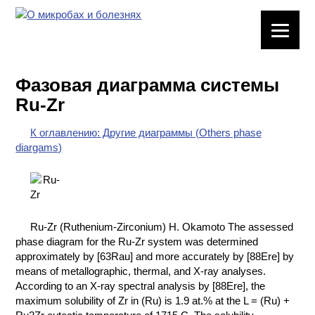
ЛАБОРАТОРНОЕ
ОБОРУДОВАНИЕ
Фазовая диаграмма системы
ХИМИЧЕСКАЯ
Ru-Zr
ПОСУДА
К оглавлению: Другие диаграммы (Others phase
ВРЕДНЫЕ
diargams)
ФАКТОРЫ
МЕТОДЫ
ПРАКТИЧЕСКОЙ
ХИМИИ
Ru-Zr (Ruthenium-Zirconium) H. Okamoto The assessed
phase diagram for the Ru-Zr system was determined
ХИМИЯ НА
approximately by [63Rau] and more accurately by [88Ere] by
ПРОИЗВОДСТВЕ
means of metallographic, thermal, and X-ray analyses.
И ХИМИЧЕСКАЯ
According to an X-ray spectral analysis by [88Ere], the
ТЕХНОЛОГИЯ
maximum solubility of Zr in (Ru) is 1.9 at.% at the L = (Ru) +