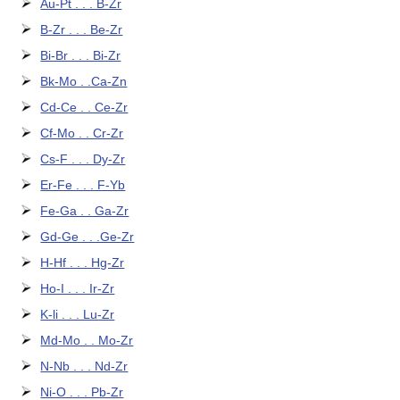
Au-Pt . . . B-Zr
B-Zr . . . Be-Zr
Bi-Br . . . Bi-Zr
Bk-Mo . .Ca-Zn
Cd-Ce . . Ce-Zr
Cf-Mo . . Cr-Zr
Cs-F . . . Dy-Zr
Er-Fe . . . F-Yb
Fe-Ga . . Ga-Zr
Gd-Ge . . .Ge-Zr
H-Hf . . . Hg-Zr
Ho-I . . . Ir-Zr
K-li . . . Lu-Zr
Md-Mo . . Mo-Zr
N-Nb . . . Nd-Zr
Ni-O . . . Pb-Zr