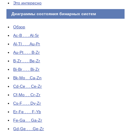
Это интересно
Диаграммы состояния бинарных систем
Обзор
Ac-B . . . Al-Sr
Al-Tl . . . Au-Pr
Au-Pt . . . B-Zr
B-Zr . . . Be-Zr
Bi-Br . . . Bi-Zr
Bk-Mo . .Ca-Zn
Cd-Ce . . Ce-Zr
Cf-Mo . . Cr-Zr
Cs-F . . . Dy-Zr
Er-Fe . . . F-Yb
Fe-Ga . . Ga-Zr
Gd-Ge . . .Ge-Zr