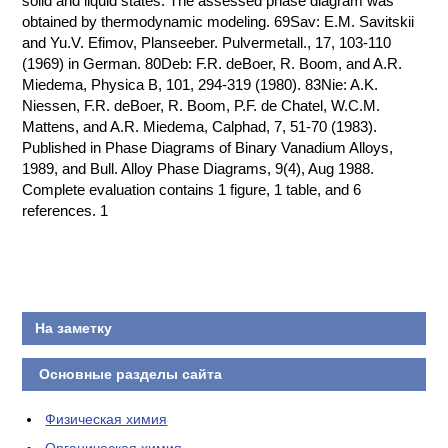
solid and liquid states. The assessed phase diagram was
obtained by thermodynamic modeling. 69Sav: E.M. Savitskii
КОНТАКТЫ
and Yu.V. Efimov, Planseeber. Pulvermetall., 17, 103-110
(1969) in German. 80Deb: F.R. deBoer, R. Boom, and A.R.
Miedema, Physica B, 101, 294-319 (1980). 83Nie: A.K.
Niessen, F.R. deBoer, R. Boom, P.F. de Chatel, W.C.M.
Mattens, and A.R. Miedema, Calphad, 7, 51-70 (1983).
Published in Phase Diagrams of Binary Vanadium Alloys,
1989, and Bull. Alloy Phase Diagrams, 9(4), Aug 1988.
Complete evaluation contains 1 figure, 1 table, and 6
references. 1
На заметку
Основные разделы сайта
Физическая химия