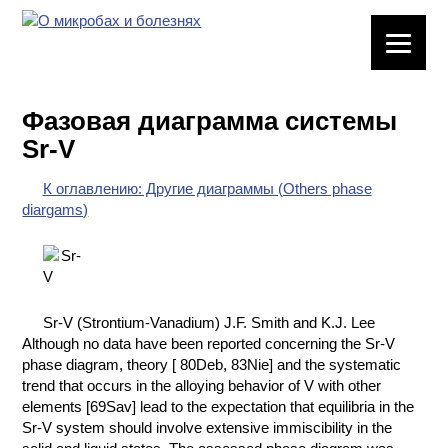
ЛАБОРАТОРНОЕ
ОБОРУДОВАНИЕ
Фазовая диаграмма системы
ХИМИЧЕСКАЯ
Sr-V
ПОСУДА
К оглавлению: Другие диаграммы (Others phase
ВРЕДНЫЕ
diargams)
ФАКТОРЫ
МЕТОДЫ
ПРАКТИЧЕСКОЙ
ХИМИИ
Sr-V (Strontium-Vanadium) J.F. Smith and K.J. Lee
Although no data have been reported concerning the Sr-V
ХИМИЯ НА
phase diagram, theory [ 80Deb, 83Nie] and the systematic
ПРОИЗВОДСТВЕ
trend that occurs in the alloying behavior of V with other
И ХИМИЧЕСКАЯ
elements [69Sav] lead to the expectation that equilibria in the
ТЕХНОЛОГИЯ
Sr-V system should involve extensive immiscibility in the