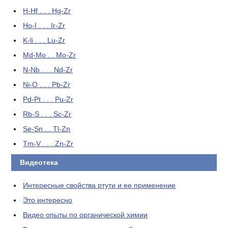
H-Hf . . . Hg-Zr
Ho-I . . . Ir-Zr
K-li . . . Lu-Zr
Md-Mo . . Mo-Zr
N-Nb . . . Nd-Zr
Ni-O . . . Pb-Zr
Pd-Pt . . . Pu-Zr
Rb-S . . . Sc-Zr
Se-Sn . . Tl-Zn
Tm-V . . . Zn-Zr
Видеотека
Интересные свойства ртути и ее применение
Это интересно
Видео опыты по органической химии