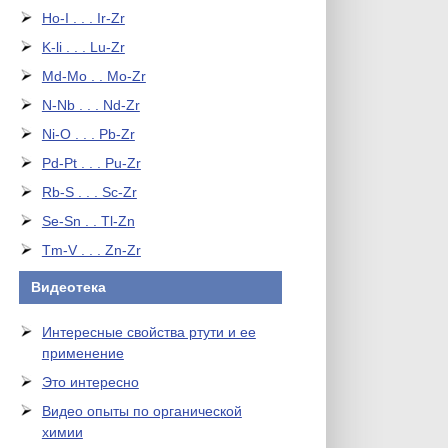
Ho-I . . . Ir-Zr
K-li . . . Lu-Zr
Md-Mo . . Mo-Zr
N-Nb . . . Nd-Zr
Ni-O . . . Pb-Zr
Pd-Pt . . . Pu-Zr
Rb-S . . . Sc-Zr
Se-Sn . . Tl-Zn
Tm-V . . . Zn-Zr
Видеотека
Интересные свойства ртути и ее
применение
Это интересно
Видео опыты по органической
химии