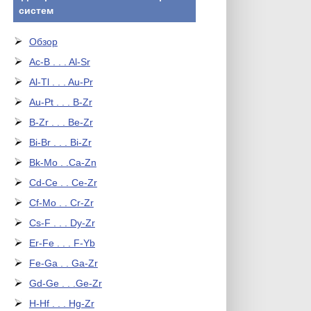
систем
Обзор
Ac-B . . . Al-Sr
Al-Tl . . . Au-Pr
Au-Pt . . . B-Zr
B-Zr . . . Be-Zr
Bi-Br . . . Bi-Zr
Bk-Mo . .Ca-Zn
Cd-Ce . . Ce-Zr
Cf-Mo . . Cr-Zr
Cs-F . . . Dy-Zr
Er-Fe . . . F-Yb
Fe-Ga . . Ga-Zr
Gd-Ge . . .Ge-Zr
H-Hf . . . Hg-Zr