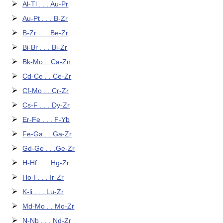
Al-Tl . . . Au-Pr
Au-Pt . . . B-Zr
B-Zr . . . Be-Zr
Bi-Br . . . Bi-Zr
Bk-Mo . .Ca-Zn
Cd-Ce . . Ce-Zr
Cf-Mo . . Cr-Zr
Cs-F . . . Dy-Zr
Er-Fe . . . F-Yb
Fe-Ga . . Ga-Zr
Gd-Ge . . .Ge-Zr
H-Hf . . . Hg-Zr
Ho-I . . . Ir-Zr
K-li . . . Lu-Zr
Md-Mo . . Mo-Zr
N-Nb . . . Nd-Zr