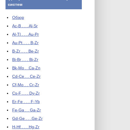
систем
Обзор
Ac-B . . . Al-Sr
Al-Tl . . . Au-Pr
Au-Pt . . . B-Zr
B-Zr . . . Be-Zr
Bi-Br . . . Bi-Zr
Bk-Mo . .Ca-Zn
Cd-Ce . . Ce-Zr
Cf-Mo . . Cr-Zr
Cs-F . . . Dy-Zr
Er-Fe . . . F-Yb
Fe-Ga . . Ga-Zr
Gd-Ge . . .Ge-Zr
H-Hf . . . Hg-Zr