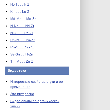
Ho-I . . . Ir-Zr
K-li . . . Lu-Zr
Md-Mo . . Mo-Zr
N-Nb . . . Nd-Zr
Ni-O . . . Pb-Zr
Pd-Pt . . . Pu-Zr
Rb-S . . . Sc-Zr
Se-Sn . . Tl-Zn
Tm-V . . . Zn-Zr
Видеотека
Интересные свойства ртути и ее
применение
Это интересно
Видео опыты по органической
химии