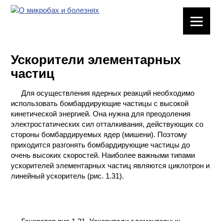
ЛАБОРАТОРНОЕ
ОБОРУДОВАНИЕ
Ускорители элементарных
ХИМИЧЕСКАЯ
частиц
ПОСУДА
Для осуществления ядерных реакций необходимо
ВРЕДНЫЕ
использовать бомбардирующие частицы с высокой
ФАКТОРЫ
кинетической энергией. Она нужна для преодоления
электростатических сил отталкивания, действующих со
МЕТОДЫ
стороны бомбардируемых ядер (мишени). Поэтому
ПРАКТИЧЕСКОЙ
приходится разгонять бомбардирующие частицы до
ХИМИИ
очень высоких скоростей. Наиболее важными типами
ускорителей элементарных частиц являются циклотрон и
линейный ускоритель (рис. 1.31).
ХИМИЯ НА
ПРОИЗВОДСТВЕ
И ХИМИЧЕСКАЯ
ТЕХНОЛОГИЯ