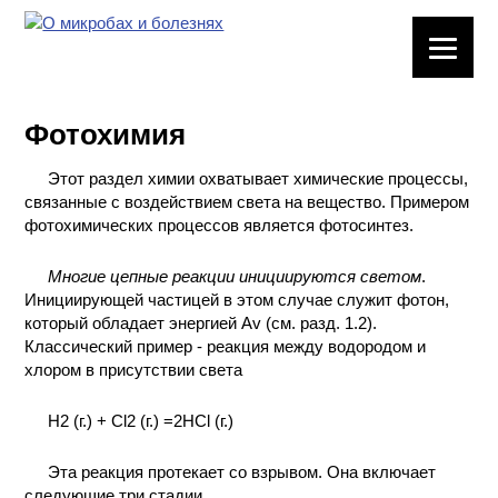
ЛАБОРАТОРНОЕ
ОБОРУДОВАНИЕ
Фотохимия
ХИМИЧЕСКАЯ
ПОСУДА
Этот раздел химии охватывает химические процессы,
связанные с воздействием света на вещество. Примером
ВРЕДНЫЕ
фотохимических процессов является фотосинтез.
ФАКТОРЫ
Многие цепные реакции инициируются светом
.
Инициирующей частицей в этом случае служит фотон,
МЕТОДЫ
который обладает энергией Av (см. разд. 1.2).
ПРАКТИЧЕСКОЙ
Классический пример - реакция между водородом и
ХИМИИ
хлором в присутствии света
ХИМИЯ НА
H2 (г.) + Cl2 (г.) =2HCl (г.)
ПРОИЗВОДСТВЕ
И ХИМИЧЕСКАЯ
ТЕХНОЛОГИЯ
Эта реакция протекает со взрывом. Она включает
следующие три стадии.