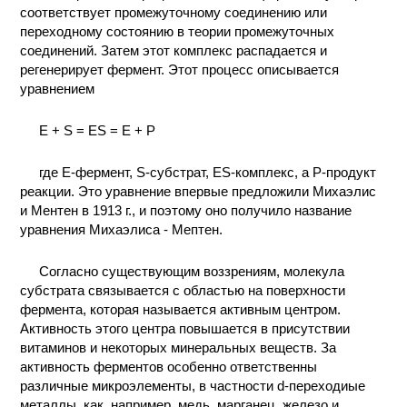
соответствует промежуточному соединению или
КОНТАКТЫ
переходному состоянию в теории промежуточных
соединений. Затем этот комплекс распадается и
регенерирует фермент. Этот процесс описывается
уравнением
E + S = ES = E + P
где E-фермент, S-субстрат, ES-комплекс, a P-продукт
реакции. Это уравнение впервые предложили Михаэлис
и Ментен в 1913 г., и поэтому оно получило название
уравнения Михаэлиса - Мептен.
Согласно существующим воззрениям, молекула
субстрата связывается с областью на поверхности
фермента, которая называется активным центром.
Активность этого центра повышается в присутствии
витаминов и некоторых минеральных веществ. За
активность ферментов особенно ответственны
различные микроэлементы, в частности d-переходиые
металлы, как, например, медь, марганец, железо и