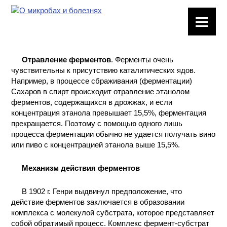
ЛАБОРАТОРНОЕ
ОБОРУДОВАНИЕ
Отравление ферментов
. Ферменты очень
ХИМИЧЕСКАЯ
чувствительны к присутствию каталитических ядов.
ПОСУДА
Например, в процессе сбраживания (ферментации)
Сахаров в спирт происходит отравление этанолом
ферментов, содержащихся в дрожжах, и если
ВРЕДНЫЕ
ФАКТОРЫ
концентрация этанола превышает 15,5%, ферментация
прекращается. Поэтому с помощью одного лишь
процесса ферментации обычно не удается получать вино
МЕТОДЫ
или пиво с концентрацией этанола выше 15,5%.
ПРАКТИЧЕСКОЙ
ХИМИИ
Механизм действия ферментов
ХИМИЯ НА
В 1902 г. Генри выдвинул предположение, что
ПРОИЗВОДСТВЕ
действие ферментов заключается в образовании
И ХИМИЧЕСКАЯ
комплекса с молекулой субстрата, которое представляет
ТЕХНОЛОГИЯ
собой обратимый процесс. Комплекс фермент-субстрат