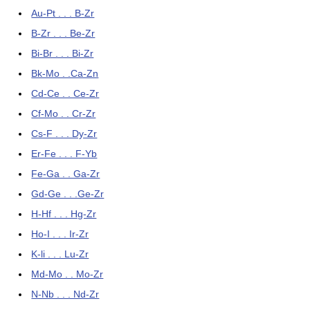
Au-Pt . . . B-Zr
B-Zr . . . Be-Zr
Bi-Br . . . Bi-Zr
Bk-Mo . .Ca-Zn
Cd-Ce . . Ce-Zr
Cf-Mo . . Cr-Zr
Cs-F . . . Dy-Zr
Er-Fe . . . F-Yb
Fe-Ga . . Ga-Zr
Gd-Ge . . .Ge-Zr
H-Hf . . . Hg-Zr
Ho-I . . . Ir-Zr
K-li . . . Lu-Zr
Md-Mo . . Mo-Zr
N-Nb . . . Nd-Zr