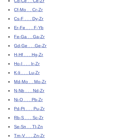
Cd-Ce . . Ce-Zr
Cf-Mo . . Cr-Zr
Cs-F . . . Dy-Zr
Er-Fe . . . F-Yb
Fe-Ga . . Ga-Zr
Gd-Ge . . .Ge-Zr
H-Hf . . . Hg-Zr
Ho-I . . . Ir-Zr
K-li . . . Lu-Zr
Md-Mo . . Mo-Zr
N-Nb . . . Nd-Zr
Ni-O . . . Pb-Zr
Pd-Pt . . . Pu-Zr
Rb-S . . . Sc-Zr
Se-Sn . . Tl-Zn
Tm-V . . . Zn-Zr