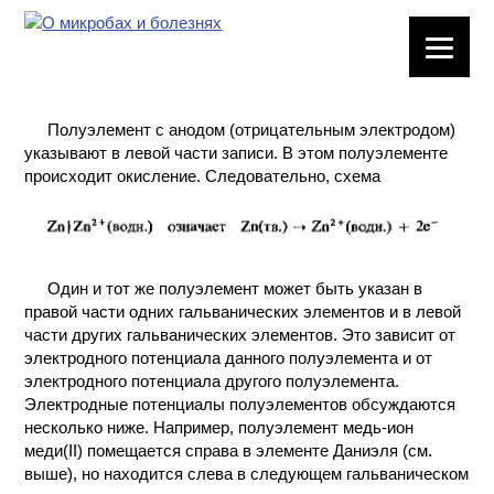
ЛАБОРАТОРНОЕ
ОБОРУДОВАНИЕ
Полуэлемент с анодом (отрицательным электродом)
ХИМИЧЕСКАЯ
указывают в левой части записи. В этом полуэлементе
ПОСУДА
происходит окисление. Следовательно, схема
ВРЕДНЫЕ
ФАКТОРЫ
Один и тот же полуэлемент может быть указан в
МЕТОДЫ
правой части одних гальванических элементов и в левой
ПРАКТИЧЕСКОЙ
части других гальванических элементов. Это зависит от
ХИМИИ
электродного потенциала данного полуэлемента и от
электродного потенциала другого полуэлемента.
ХИМИЯ НА
Электродные потенциалы полуэлементов обсуждаются
ПРОИЗВОДСТВЕ
несколько ниже. Например, полуэлемент медь-ион
И ХИМИЧЕСКАЯ
меди(II) помещается справа в элементе Даниэля (см.
ТЕХНОЛОГИЯ
выше), но находится слева в следующем гальваническом