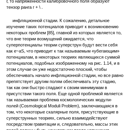
г, то напряженности калибровочного поля образуют
КОНТАКТЫ
тензор ранга г + \ .
инфляционной стадии. К сожалению, детальное
изучение таких потенциалов приводит к возникновению
некоторых проблем [85], главной из которых является то,
что вне теории возмущений ожидается, что
суперпотенциалы теории суперструн будут вести себя
как e~aS, что приводит к так называемым «убегающим»
потенциалам, в некоторых теориях являющихся суммой
потенциалов, подобных изображенному на рис. 1.14, и в
этом случае он уже недостаточно плоский, чтобы
обеспечивать начало инфляционной стадии, но все равно
препятствует другим полям обеспечивать эту стадию,
так как они быстро спадают к своим минимумам в
присутствии такого поля. Еще одной проблемой является
так называемая проблема космологических модули-
полей (Cosmological Moduli Problem), заключающаяся в
том, что некоторые скалярные поля, присутствующие в
суперструнных теориях, сильно взаимодействуют
посредством гравитации и, следовательно, массы этих