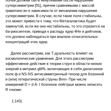
полей должны быть ненулевыми после нарушения
суперсимметрии [91], причем сравнимыми с массой
гравитино вн е зависимости от механизма нарушения
суперсимметрии. В случае, если такие поля стабильны,
это может привести к тому, что Метагалактика будет
замкнутой, если же они нестабильны, то это отразится на
ба-риосинтезе, приводя к распаду ядер 4He и дейтонов,
что должно наблюдаться при анализе относительных
концентраций этих ядер.
Далее рассмотрим, как Т-дуальность влияет на
космологические уравнения. Для этого рассмотрим
эффективное действие в теории струн в области низких
энергий в метрике gMN, включающее в себя дилатонное
поле ф и NS-NS антисимметричный тензор для бозонной
и (или) гетеротической струны Bmn- При числе
измерений D = d А- I бозпнное лейгтрше можно зяписять
R ггюпме:
1.143)