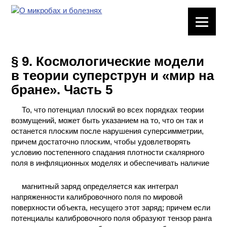
ЛАБОРАТОРНОЕ
ОБОРУДОВАНИЕ
§ 9. Космологические модели
ХИМИЧЕСКАЯ
в теории суперструн и «мир на
ПОСУДА
бране». Часть 5
ВРЕДНЫЕ
То, что потенциал плоский во всех порядках теории
ФАКТОРЫ
возмущений, может быть указанием на то, что он так и
останется плоским после нарушения суперсимметрии,
МЕТОДЫ
причем достаточно плоским, чтобы удовлетворять
ПРАКТИЧЕСКОЙ
условию постепенного спадания плотности скалярного
ХИМИИ
поля в инфляционных моделях и обеспечивать наличие
ХИМИЯ НА
магнитный заряд определяется как интеграл
ПРОИЗВОДСТВЕ
напряженности калибровочного поля по мировой
И ХИМИЧЕСКАЯ
поверхности объекта, несущего этот заряд; причем если
ТЕХНОЛОГИЯ
потенциалы калибровочного поля образуют тензор ранга