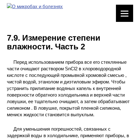
ЛАБОРАТОРНОЕ
ОБОРУДОВАНИЕ
7.9. Измерение степени
ХИМИЧЕСКАЯ
влажности. Часть 2
ПОСУДА
Перед использованием прибора все его стеклянные
ВРЕДНЫЕ
части очищают раствором SnCl2 в хлороводородной
ФАКТОРЫ
кислоте с последующей промывкой хромовой смесью ,
чистой водой, этанолом и диэтиловым эфиром. Чтобы
МЕТОДЫ
устранить прилипание водяных капель к внутренней
ПРАКТИЧЕСКОЙ
поверхности обратного холодильника и верхней части
ХИМИИ
ловушки, ее тщательно очищают, а затем обрабатывают
силиконом . В ловушке, покрытой пленкой силикона,
ХИМИЯ НА
мениск жидкости становится выпуклым.
ПРОИЗВОДСТВЕ
И ХИМИЧЕСКАЯ
Для уменьшения погрешностей, связанных с
ТЕХНОЛОГИЯ
задержкой воды в холодильнике, применяют приборы, в