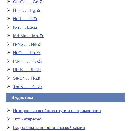
Gd-Ge . . .Ge-Zr
H-Hf . . . Hg-Zr
Ho-I . . . Ir-Zr
K-li . . . Lu-Zr
Md-Mo . . Mo-Zr
N-Nb . . . Nd-Zr
Ni-O . . . Pb-Zr
Pd-Pt . . . Pu-Zr
Rb-S . . . Sc-Zr
Se-Sn . . Tl-Zn
Tm-V . . . Zn-Zr
Видеотека
Интересные свойства ртути и ее применение
Это интересно
Видео опыты по органической химии