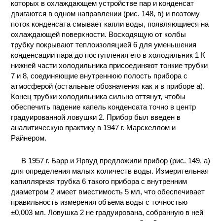
которых в охлаждающем устройстве пар и конденсат
КОНТАКТЫ
двигаются в одном направлении (рис. 148, в) и поэтому
поток конденсата смывает капли воды, появляющиеся на
охлаждающей поверхности. Восходящую от колбы
трубку покрывают теплоизоляцией 6 для уменьшения
конденсации пара до поступления его в холодильник 1 К
нижней части холодильника присоединяют тонкие трубки
7 и 8, соединяющие внутреннюю полость прибора с
атмосферой (остальные обозначения как и в приборе а).
Конец трубки холодильника сильно оттянут, чтобы
обеспечить падение капель конденсата точно в центр
градуированной ловушки 2. Прибор был введен в
аналитическую практику в 1947 г. Марскеллом и
Райнером.
В 1957 г. Барр и Ярвуд предложили прибор (рис. 149, а)
для определения малых количеств воды. Измерительная
капиллярная трубка 6 такого прибора с внутренним
диаметром 2 имеет вместимость 5 мл, что обеспечивает
правильность измерения объема воды с точностью
±0,003 мл. Ловушка 2 не градуирована, собранную в ней