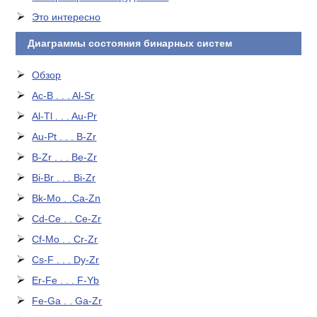
Это интересно
Диаграммы состояния бинарных систем
Обзор
Ac-B . . . Al-Sr
Al-Tl . . . Au-Pr
Au-Pt . . . B-Zr
B-Zr . . . Be-Zr
Bi-Br . . . Bi-Zr
Bk-Mo . .Ca-Zn
Cd-Ce . . Ce-Zr
Cf-Mo . . Cr-Zr
Cs-F . . . Dy-Zr
Er-Fe . . . F-Yb
Fe-Ga . . Ga-Zr