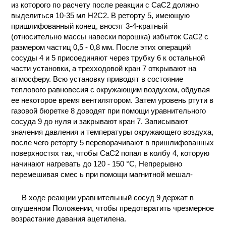
из которого по расчету после реакции с СаС2 должно
выделиться 10-35 мл Н2С2. В реторту 5, имеющую
пришлифованный конец, вносят 3-4-кратный
(относительно массы навески порошка) избыток СаС2 с
размером частиц 0,5 - 0,8 мм. После этих операций
сосуды 4 и 5 присоединяют через трубку 6 к остальной
части установки, а трехходовой кран 7 открывают на
атмосферу. Всю установку приводят в состояние
теплового равновесия с окружающим воздухом, обдувая
ее некоторое время вентилятором. Затем уровень ртути в
газовой бюретке 8 доводят при помощи уравнительного
сосуда 9 до нуля и закрывают кран 7. Записывают
значения давления и температуры окружающего воздуха,
после чего реторту 5 переворачивают в пришлифованных
поверхностях так, чтобы СаС2 попал в колбу 4, которую
начинают нагревать до 120 - 150 °С, Непрерывно
перемешивая смес ь при помощи магнитной мешал-
В ходе реакции уравнительный сосуд 9 держат в
опушенном Положении, чтобы предотвратить чрезмерное
возрастание давания ацетилена.