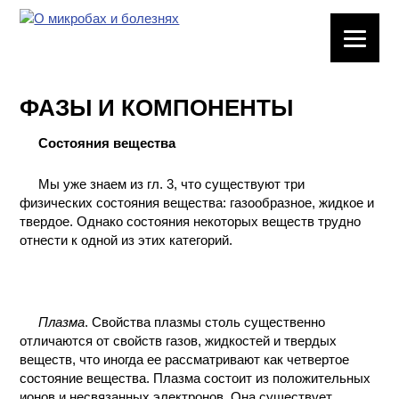
ЛАБОРАТОРНОЕ
ОБОРУДОВАНИЕ
ФАЗЫ И КОМПОНЕНТЫ
ХИМИЧЕСКАЯ
ПОСУДА
Состояния вещества
ВРЕДНЫЕ
Мы уже знаем из гл. 3, что существуют три
ФАКТОРЫ
физических состояния вещества: газообразное, жидкое и
твердое. Однако состояния некоторых веществ трудно
отнести к одной из этих категорий.
МЕТОДЫ
ПРАКТИЧЕСКОЙ
ХИМИИ
Плазма
ХИМИЯ НА
. Свойства плазмы столь существенно
ПРОИЗВОДСТВЕ
отличаются от свойств газов, жидкостей и твердых
И ХИМИЧЕСКАЯ
веществ, что иногда ее рассматривают как четвертое
ТЕХНОЛОГИЯ
состояние вещества. Плазма состоит из положительных
ионов и несвязанных электронов. Она существует,