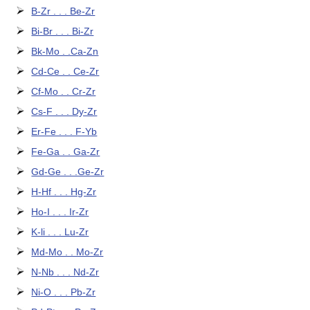
B-Zr . . . Be-Zr
Bi-Br . . . Bi-Zr
Bk-Mo . .Ca-Zn
Cd-Ce . . Ce-Zr
Cf-Mo . . Cr-Zr
Cs-F . . . Dy-Zr
Er-Fe . . . F-Yb
Fe-Ga . . Ga-Zr
Gd-Ge . . .Ge-Zr
H-Hf . . . Hg-Zr
Ho-I . . . Ir-Zr
K-li . . . Lu-Zr
Md-Mo . . Mo-Zr
N-Nb . . . Nd-Zr
Ni-O . . . Pb-Zr