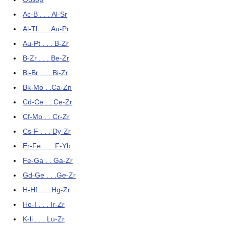
Ac-B . . . Al-Sr
Al-Tl . . . Au-Pr
Au-Pt . . . B-Zr
B-Zr . . . Be-Zr
Bi-Br . . . Bi-Zr
Bk-Mo . .Ca-Zn
Cd-Ce . . Ce-Zr
Cf-Mo . . Cr-Zr
Cs-F . . . Dy-Zr
Er-Fe . . . F-Yb
Fe-Ga . . Ga-Zr
Gd-Ge . . .Ge-Zr
H-Hf . . . Hg-Zr
Ho-I . . . Ir-Zr
K-li . . . Lu-Zr