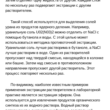
затем отделяют одну жидкость от другой. Каждый слой
по нескольку раз подвергают экстракции с другим
КОНТАКТЫ
растворителем.
Такой способ используется для выделения солей
урана из продуктов ядерного деления. Например,
уранильную соль U02(N03)2 можно отделить от NaCl с
помощью бутанола и воды. С этой целью может
использоваться методика противоточной экстракции.
Уранильная соль лучше растворима в бутаноле, a NaCl
лучше растворим в воде. Один из растворителей
пропускают над твердой смесью, находящейся в колонке
или башне. Затем над смесью в противоположном
направлении пропускают другой растворитель. Этот
процесс повторяют несколько раз.
По-видимому, наиболее известным примером
применения экстракции растворителем в лабораторной
практике является экстракция эфиром. Она
используется для извлечения продуктов органического
синтеза из их водного раствора. Водный раствор