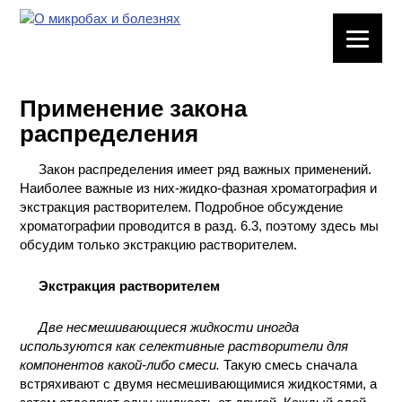
ЛАБОРАТОРНОЕ
ОБОРУДОВАНИЕ
Применение закона
ХИМИЧЕСКАЯ
распределения
ПОСУДА
Закон распределения имеет ряд важных применений.
ВРЕДНЫЕ
Наиболее важные из них-жидко-фазная хроматография и
ФАКТОРЫ
экстракция растворителем. Подробное обсуждение
хроматографии проводится в разд. 6.3, поэтому здесь мы
МЕТОДЫ
обсудим только экстракцию растворителем.
ПРАКТИЧЕСКОЙ
ХИМИИ
Экстракция растворителем
ХИМИЯ НА
Две несмешивающиеся жидкости иногда
ПРОИЗВОДСТВЕ
используются как селективные растворители для
И ХИМИЧЕСКАЯ
компонентов какой-либо смеси.
Такую смесь сначала
ТЕХНОЛОГИЯ
встряхивают с двумя несмешивающимися жидкостями, а