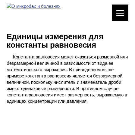
ЛАБОРАТОРНОЕ
ОБОРУДОВАНИЕ
Единицы измерения для
ХИМИЧЕСКАЯ
константы равновесия
ПОСУДА
Константа равновесия может оказаться размерной или
ВРЕДНЫЕ
безразмерной величиной в зависимости от вида ее
ФАКТОРЫ
математического выражения. В приведенном выше
примере константа равновесия является безразмерной
МЕТОДЫ
величиной, поскольку числитель и знаменатель дроби
ПРАКТИЧЕСКОЙ
имеют одинаковые размерности. В противном случае
ХИМИИ
константа равновесия имеет размерность, выражаемую в
единицах концентрации или давления.
ХИМИЯ НА
ПРОИЗВОДСТВЕ
И ХИМИЧЕСКАЯ
ТЕХНОЛОГИЯ