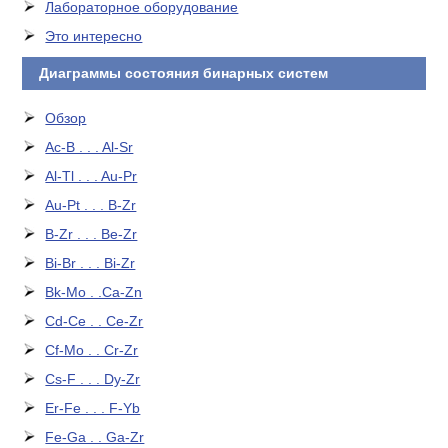
Лабораторное оборудование
Это интересно
Диаграммы состояния бинарных систем
Обзор
Ac-B . . . Al-Sr
Al-Tl . . . Au-Pr
Au-Pt . . . B-Zr
B-Zr . . . Be-Zr
Bi-Br . . . Bi-Zr
Bk-Mo . .Ca-Zn
Cd-Ce . . Ce-Zr
Cf-Mo . . Cr-Zr
Cs-F . . . Dy-Zr
Er-Fe . . . F-Yb
Fe-Ga . . Ga-Zr