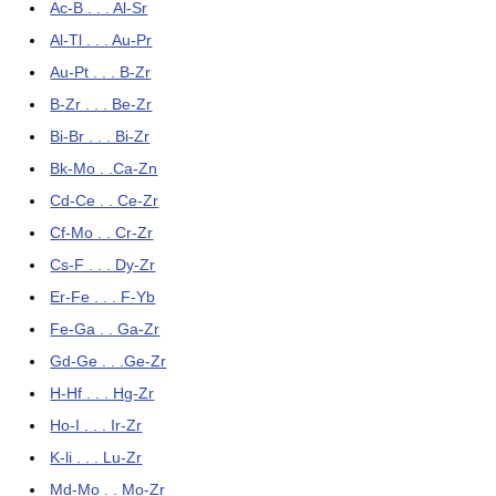
Ac-B . . . Al-Sr
Al-Tl . . . Au-Pr
Au-Pt . . . B-Zr
B-Zr . . . Be-Zr
Bi-Br . . . Bi-Zr
Bk-Mo . .Ca-Zn
Cd-Ce . . Ce-Zr
Cf-Mo . . Cr-Zr
Cs-F . . . Dy-Zr
Er-Fe . . . F-Yb
Fe-Ga . . Ga-Zr
Gd-Ge . . .Ge-Zr
H-Hf . . . Hg-Zr
Ho-I . . . Ir-Zr
K-li . . . Lu-Zr
Md-Mo . . Mo-Zr