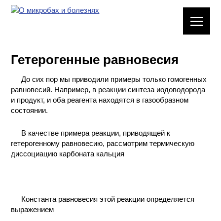
ЛАБОРАТОРНОЕ
ОБОРУДОВАНИЕ
Гетерогенные равновесия
ХИМИЧЕСКАЯ
ПОСУДА
До сих пор мы приводили примеры только гомогенных
равновесий. Например, в реакции синтеза иодоводорода
ВРЕДНЫЕ
и продукт, и оба реагента находятся в газообразном
ФАКТОРЫ
состоянии.
В качестве примера реакции, приводящей к
МЕТОДЫ
гетерогенному равновесию, рассмотрим термическую
ПРАКТИЧЕСКОЙ
диссоциацию карбоната кальция
ХИМИИ
ХИМИЯ НА
ПРОИЗВОДСТВЕ
И ХИМИЧЕСКАЯ
Константа равновесия этой реакции определяется
ТЕХНОЛОГИЯ
выражением