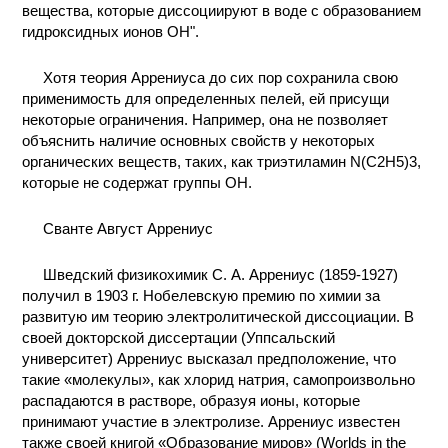
вещества, которые диссоциируют в воде с образованием
гидроксидных ионов ОН".
Хотя теория Аррениуса до сих пор сохранила свою
применимость для определенных пелей, ей присущи
некоторые ограничения. Например, она не позволяет
объяснить наличие основных свойств у некоторых
органических веществ, таких, как триэтиламин N(C2H5)3,
которые не содержат группы ОН.
Сванте Август Аррениус
Шведский физикохимик С. А. Аррениус (1859-1927)
получил в 1903 г. Нобелевскую премию по химии за
развитую им теорию электролитической диссоциации. В
своей докторской диссертации (Уппсальский
университет) Аррениус высказал предположение, что
такие «молекулы», как хлорид натрия, самопроизвольно
распадаются в растворе, образуя ионы, которые
принимают участие в электролизе. Аррениус известен
также своей книгой «Образование миров» (Worlds in the