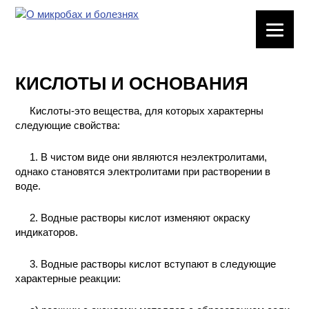
ЛАБОРАТОРНОЕ
ОБОРУДОВАНИЕ
КИСЛОТЫ И ОСНОВAHИЯ
ХИМИЧЕСКАЯ
ПОСУДА
Кислоты-это вещества, для которых характерны
следующие свойства:
ВРЕДНЫЕ
ФАКТОРЫ
1. В чистом виде они являются неэлектролитами,
однако становятся электролитами при растворении в
воде.
МЕТОДЫ
ПРАКТИЧЕСКОЙ
ХИМИИ
2. Водные растворы кислот изменяют окраску
индикаторов.
ХИМИЯ НА
ПРОИЗВОДСТВЕ
3. Водные растворы кислот вступают в следующие
И ХИМИЧЕСКАЯ
характерные реакции:
ТЕХНОЛОГИЯ