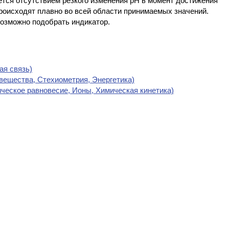
уется отсутствием резкого изменения рН в момент достижения
роисходят плавно во всей области принимаемых значений.
возможно подобрать индикатор.
ая связь)
 вещества, Стехиометрия, Энергетика)
ическое равновесие, Ионы, Химическая кинетика)