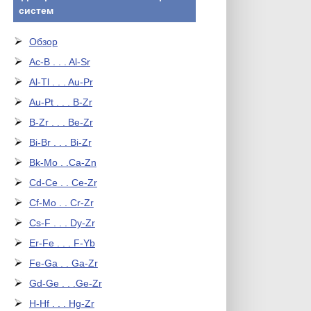
систем
Обзор
Ac-B . . . Al-Sr
Al-Tl . . . Au-Pr
Au-Pt . . . B-Zr
B-Zr . . . Be-Zr
Bi-Br . . . Bi-Zr
Bk-Mo . .Ca-Zn
Cd-Ce . . Ce-Zr
Cf-Mo . . Cr-Zr
Cs-F . . . Dy-Zr
Er-Fe . . . F-Yb
Fe-Ga . . Ga-Zr
Gd-Ge . . .Ge-Zr
H-Hf . . . Hg-Zr