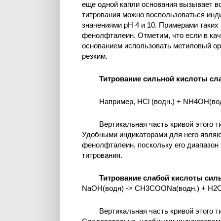
еще одной капли основания вызывает воз
титрования можно воспользоваться инд
значениями рН 4 и 10. Примерами таких
фенолфталеин. Отметим, что если в ка
основанием использовать метиловый ор
резким.
Титрование сильной кислоты сл
Например, HCl (водн.) + NH4OH(водн
Вертикальная часть кривой этого т
Удобными индикаторами для него являю
фенолфталеин, поскольку его диапазон 
титрования.
Титрование слабой кислоты сил
NaOH(водн) -> CH3COONa(водн.) + H2O
Вертикальная часть кривой этого т