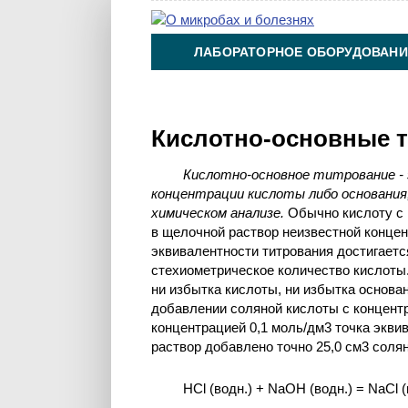
ЛАБОРАТОРНОЕ ОБОРУДОВАНИ
ХИМИЯ НА ПРОИЗВОДСТВЕ И 
Кислотно-основные 
Кислотно-основное титрование -
концентрации кислоты либо основания
химическом анализе.
Обычно кислоту с 
в щелочной раствор неизвестной концен
эквивалентности титрования достигается
стехиометрическое количество кислоты. 
ни избытка кислоты, ни избытка основан
добавлении соляной кислоты с концентр
концентрацией 0,1 моль/дм3 точка эквив
раствор добавлено точно 25,0 см3 соля
HCl (водн.) + NaOH (водн.) = NaCl (