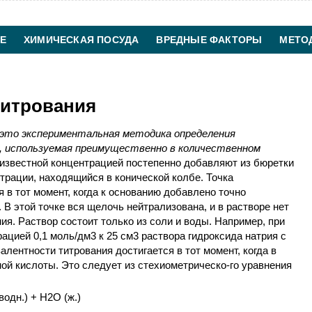
Е
ХИМИЧЕСКАЯ ПОСУДА
ВРЕДНЫЕ ФАКТОРЫ
МЕТО
ХИМИЧЕСКАЯ ТЕХНОЛОГИЯ
КОНТАКТЫ
титрования
 это экспериментальная методика определения
, используемая преимущественно в количественном
известной концентрацией постепенно добавляют из бюретки
трации, находящийся в конической колбе. Точка
 в тот момент, когда к основанию добавлено точно
В этой точке вся щелочь нейтрализована, и в растворе нет
ия. Раствор состоит только из соли и воды. Например, при
ацией 0,1 моль/дм3 к 25 см3 раствора гидроксида натрия с
алентности титрования достигается в тот момент, когда в
ной кислоты. Это следует из стехиометрическо-го уравнения
водн.) + H2O (ж.)