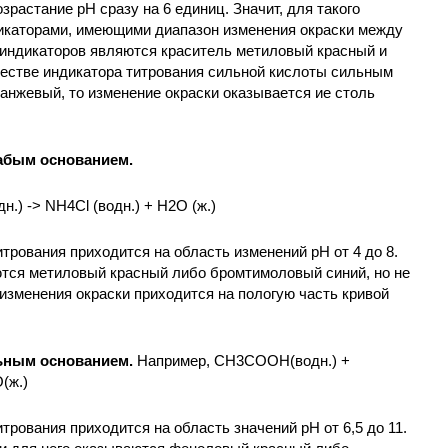
растание рН сразу на 6 единиц. Значит, для такого
икаторами, имеющими диапазон изменения окраски между
 индикаторов являются краситель метиловый красный и
честве индикатора титрования сильной кислоты сильным
анжевый, то изменение окраски оказывается ие столь
абым основанием.
.) -> NH4Cl (водн.) + H2O (ж.)
итрования приходится на область изменений рН от 4 до 8.
тся метиловый красный либо бромтимоловый синий, но не
изменения окраски приходится на пологую часть кривой
ьным основанием.
Например, CH3COOH(водн.) +
(ж.)
итрования приходится на область значений рН от 6,5 до 11.