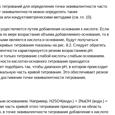
 титрований для определения точки эквивалентности часто
у эквивалентности можно определять также
 или кондуктометрическими методами (см. гл. 10).
осуществляется путем добавления основания к кислоте. Если
а по мере возрастания объема добавляемого основания, то в
быми являются кислота и основание, будут получаться
кривых титрования показаны на рис. 8.2. Следует обратить
лентности характеризуется резким возрастанием рН.
я только титрование слабой кислоты слабым основанием.
ности кислотно-основного титрования приходится
ет подобрать так, чтобы диапазон рН, в котором происходит
икальную часть кривой титрования. Это обеспечивает резкое
 достижения точки эквивалентности титрования.
ым основанием. Например, H2SO4(водн.) + 2NaOH (водн.) =
ая часть кривой этого титрования приходится на область
, в точке эквивалентности титрования добавление к кислоте