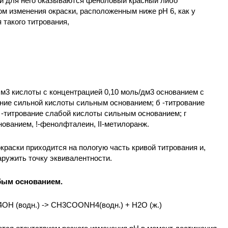
и для него оказываются феноловый красный либо
м изменения окраски, расположенным ниже рН 6, как у
 такого титрования,
 см3 кислоты с концентрацией 0,10 моль/дм3 основанием с
ание сильной кислоты сильным основанием; б -титрование
 -титрование слабой кислоты сильным основанием; г
ованием, !-фенолфталеин, II-метилоранж.
краски приходится на пологую часть кривой титрования и,
аружить точку эквивалентности.
бым основанием.
OH (водн.) -> CH3COONH4(водн.) + H2O (ж.)