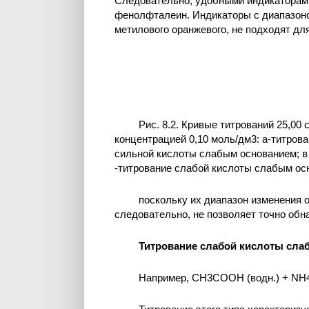
Следовательно, удобными индикаторам
фенолфталеин. Индикаторы с диапазоно
метилового оранжевого, не подходят для
Рис. 8.2. Кривые титрований 25,00
концентрацией 0,10 моль/дм3: а-титров
сильной кислоты слабым основанием; в
-титрование слабой кислоты слабым осн
поскольку их диапазон изменения о
следовательно, не позволяет точно обн
Титрование слабой кислоты сла
Например, CH3COOH (водн.) + NH4