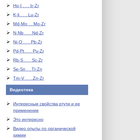
Ho-I . . . Ir-Zr
K-li . . . Lu-Zr
Md-Mo . . Mo-Zr
N-Nb . . . Nd-Zr
Ni-O . . . Pb-Zr
Pd-Pt . . . Pu-Zr
Rb-S . . . Sc-Zr
Se-Sn . . Tl-Zn
Tm-V . . . Zn-Zr
Видеотека
Интересные свойства ртути и ее
применение
Это интересно
Видео опыты по органической
химии