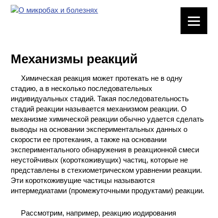
ЛАБОРАТОРНОЕ
ОБОРУДОВАНИЕ
Механизмы реакций
ХИМИЧЕСКАЯ
ПОСУДА
Химическая реакция может протекать не в одну
стадию, а в несколько последовательных
ВРЕДНЫЕ
индивидуальных стадий. Такая последовательность
ФАКТОРЫ
стадий реакции называется механизмом реакции. О
механизме химической реакции обычно удается сделать
выводы на основании экспериментальных данных о
МЕТОДЫ
скорости ее протекания, а также на основании
ПРАКТИЧЕСКОЙ
экспериментального обнаружения в реакционной смеси
ХИМИИ
неустойчивых (короткоживущих) частиц, которые не
представлены в стехиометрическом уравнении реакции.
ХИМИЯ НА
Эти короткоживущие частицы называются
ПРОИЗВОДСТВЕ
интермедиатами (промежуточными продуктами) реакции.
И ХИМИЧЕСКАЯ
ТЕХНОЛОГИЯ
Рассмотрим, например, реакцию иодирования