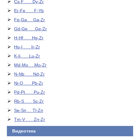
Cs-F . . . Dy-Zr
Er-Fe . . . F-Yb
Fe-Ga . . Ga-Zr
Gd-Ge . . .Ge-Zr
H-Hf . . . Hg-Zr
Ho-I . . . Ir-Zr
K-li . . . Lu-Zr
Md-Mo . . Mo-Zr
N-Nb . . . Nd-Zr
Ni-O . . . Pb-Zr
Pd-Pt . . . Pu-Zr
Rb-S . . . Sc-Zr
Se-Sn . . Tl-Zn
Tm-V . . . Zn-Zr
Видеотека