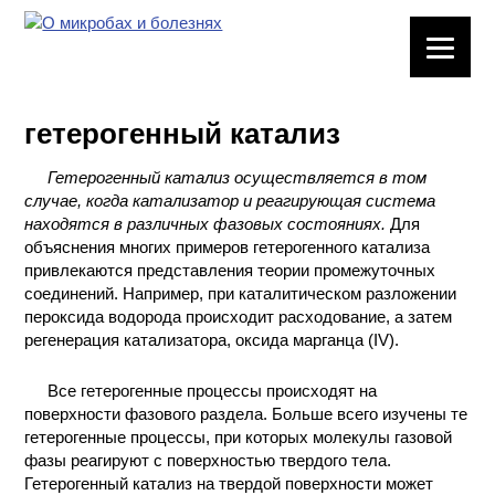
ЛАБОРАТОРНОЕ
ОБОРУДОВАНИЕ
гетерогенный катализ
ХИМИЧЕСКАЯ
ПОСУДА
Гетерогенный катализ осуществляется в том
случае, когда катализатор и реагирующая система
ВРЕДНЫЕ
находятся в различных фазовых состояниях.
Для
ФАКТОРЫ
объяснения многих примеров гетерогенного катализа
привлекаются представления теории промежуточных
соединений. Например, при каталитическом разложении
МЕТОДЫ
пероксида водорода происходит расходование, а затем
ПРАКТИЧЕСКОЙ
регенерация катализатора, оксида марганца (IV).
ХИМИИ
Все гетерогенные процессы происходят на
ХИМИЯ НА
поверхности фазового раздела. Больше всего изучены те
ПРОИЗВОДСТВЕ
гетерогенные процессы, при которых молекулы газовой
И ХИМИЧЕСКАЯ
фазы реагируют с поверхностью твердого тела.
ТЕХНОЛОГИЯ
Гетерогенный катализ на твердой поверхности может