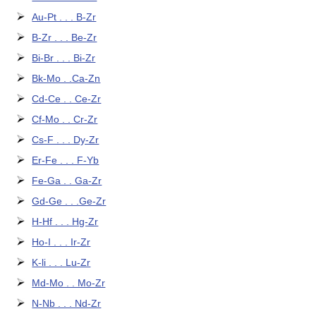
Au-Pt . . . B-Zr
B-Zr . . . Be-Zr
Bi-Br . . . Bi-Zr
Bk-Mo . .Ca-Zn
Cd-Ce . . Ce-Zr
Cf-Mo . . Cr-Zr
Cs-F . . . Dy-Zr
Er-Fe . . . F-Yb
Fe-Ga . . Ga-Zr
Gd-Ge . . .Ge-Zr
H-Hf . . . Hg-Zr
Ho-I . . . Ir-Zr
K-li . . . Lu-Zr
Md-Mo . . Mo-Zr
N-Nb . . . Nd-Zr