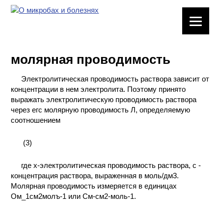
ЛАБОРАТОРНОЕ
ОБОРУДОВАНИЕ
молярная проводимость
ХИМИЧЕСКАЯ
ПОСУДА
Электролитическая проводимость раствора зависит от
концентрации в нем электролита. Поэтому принято
ВРЕДНЫЕ
выражать электролитическую проводимость раствора
ФАКТОРЫ
через егс молярную проводимость Л, определяемую
соотношением
МЕТОДЫ
(3)
ПРАКТИЧЕСКОЙ
ХИМИИ
где х-электролитическая проводимость раствора, с -
концентрация раствора, выраженная в моль/дм3.
ХИМИЯ НА
Молярная проводимость измеряется в единицах
ПРОИЗВОДСТВЕ
Ом_1см2молъ-1 или См-см2-моль-1.
И ХИМИЧЕСКАЯ
ТЕХНОЛОГИЯ