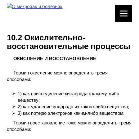
ЛАБОРАТОРНОЕ
ОБОРУДОВАНИЕ
10.2 Окислительно-
ХИМИЧЕСКАЯ
восстановительные процессы
ПОСУДА
ОКИСЛЕНИЕ И ВОССТAHОВЛЕНИЕ
ВРЕДНЫЕ
ФАКТОРЫ
Термин окисление можно определить тремя
способами:
МЕТОДЫ
ПРАКТИЧЕСКОЙ
1) как присоединение кислорода к какому-либо
ХИМИИ
веществу;
2) как удаление водорода из какого-либо вещества;
ХИМИЯ НА
3) как потерю электронов каким-либо веществом.
ПРОИЗВОДСТВЕ
Термин восстановление тоже можно определить тремя
И ХИМИЧЕСКАЯ
способами:
ТЕХНОЛОГИЯ