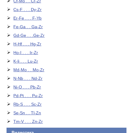
Cf-Mo . . Cr-Zr
Cs-F . . . Dy-Zr
Er-Fe . . . F-Yb
Fe-Ga . . Ga-Zr
Gd-Ge . . .Ge-Zr
H-Hf . . . Hg-Zr
Ho-I . . . Ir-Zr
K-li . . . Lu-Zr
Md-Mo . . Mo-Zr
N-Nb . . . Nd-Zr
Ni-O . . . Pb-Zr
Pd-Pt . . . Pu-Zr
Rb-S . . . Sc-Zr
Se-Sn . . Tl-Zn
Tm-V . . . Zn-Zr
Видеотека