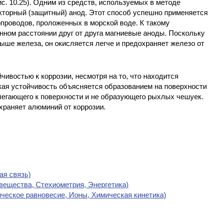
с. 10.25). Одним из средств, используемых в методе
кторный (защитный) анод. Этот способ успешно применяется
проводов, проложенных в морской воде. К такому
ном расстоянии друг от друга магниевые аноды. Поскольку
ыше железа, он окисляется легче и предохраняет железо от
ивостью к коррозии, несмотря на то, что находится
кая устойчивость объясняется образованием на поверхности
легающего к поверхности и не образующего рыхлых чешуек.
храняет алюминий от коррозии.
ая связь)
 вещества, Стехиометрия, Энергетика)
ическое равновесие, Ионы, Химическая кинетика)