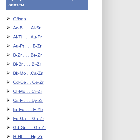
систем
Обзор
Ac-B . . . Al-Sr
Al-Tl . . . Au-Pr
Au-Pt . . . B-Zr
B-Zr . . . Be-Zr
Bi-Br . . . Bi-Zr
Bk-Mo . .Ca-Zn
Cd-Ce . . Ce-Zr
Cf-Mo . . Cr-Zr
Cs-F . . . Dy-Zr
Er-Fe . . . F-Yb
Fe-Ga . . Ga-Zr
Gd-Ge . . .Ge-Zr
H-Hf . . . Hg-Zr