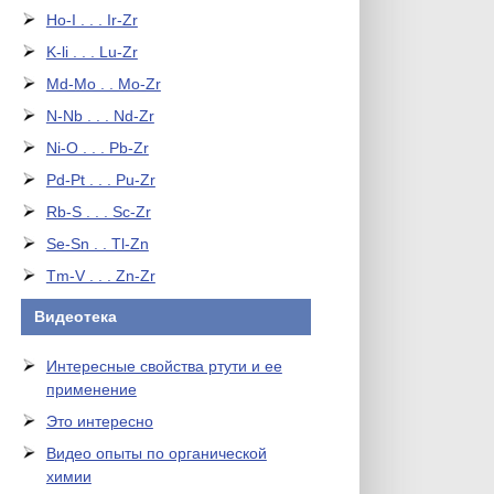
Ho-I . . . Ir-Zr
K-li . . . Lu-Zr
Md-Mo . . Mo-Zr
N-Nb . . . Nd-Zr
Ni-O . . . Pb-Zr
Pd-Pt . . . Pu-Zr
Rb-S . . . Sc-Zr
Se-Sn . . Tl-Zn
Tm-V . . . Zn-Zr
Видеотека
Интересные свойства ртути и ее
применение
Это интересно
Видео опыты по органической
химии