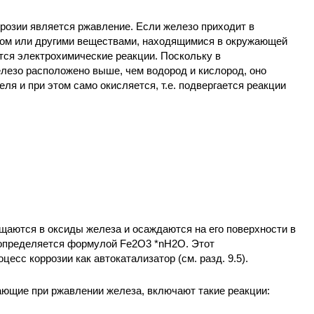
розии является ржавление. Если железо приходит в
дом или другими веществами, находящимися в окружающей
тся электрохимические реакции. Поскольку в
лезо расположено выше, чем водород и кислород, оно
ля и при этом само окисляется, т.е. подвергается реакции
ащаются в оксиды железа и осаждаются на его поверхности в
 определяется формулой Fe2O3 *nH2O. Этот
есс коррозии как автокатализатор (см. разд. 9.5).
ающие при ржавлении железа, включают такие реакции: