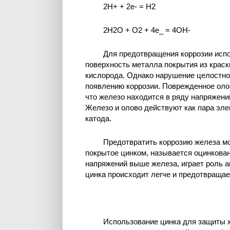
2H+ + 2е- = H2
2H2O + O2 + 4е_ = 4OH-
Для предотвращения коррозии исп
поверхность металла покрытия из краск
кислорода. Однако нарушение целостнос
появлению коррозии. Поврежденное оло
что железо находится в ряду напряжений
Железо и олово действуют как пара эле
катода.
Предотвратить коррозию железа мо
покрытое цинком, называется оцинкован
напряжений выше железа, играет роль а
цинка происходит легче и предотвращае
Использование цинка для защиты ж