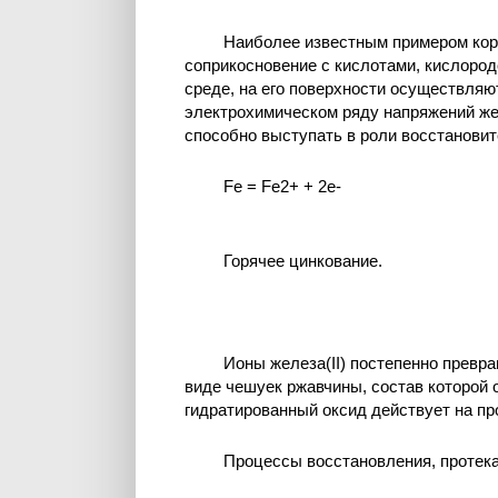
Наиболее известным примером кор
соприкосновение с кислотами, кислоро
среде, на его поверхности осуществляю
электрохимическом ряду напряжений же
способно выступать в роли восстановите
Fe = Fe2+ + 2е-
Горячее цинкование.
Ионы железа(II) постепенно превр
виде чешуек ржавчины, состав которой
гидратированный оксид действует на проц
Процессы восстановления, протек