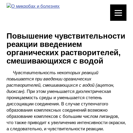
ЛАБОРАТОРНОЕ
ОБОРУДОВАНИЕ
Повышение чувствительности
ХИМИЧЕСКАЯ
реакции введением
ПОСУДА
органических растворителей,
смешивающихся с водой
ВРЕДНЫЕ
ФАКТОРЫ
Чувствительность некоторых реакций
повышается при введении органических
МЕТОДЫ
растворителей, смешивающихся с водой (ацетон,
ПРАКТИЧЕСКОЙ
диоксан).
При этом уменьшается диэлектрическая
ХИМИИ
проницаемость среды и уменьшается степень
диссоциации соединения. В случае ступенчатого
ХИМИЯ НА
образования комплексных соединений возможно
ПРОИЗВОДСТВЕ
образование комплексов с большим числом лигандов,
И ХИМИЧЕСКАЯ
что также приводит к увеличению интенсивности окраски,
ТЕХНОЛОГИЯ
а следовательно, и чувствительности реакции.