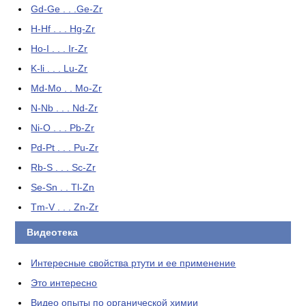
Gd-Ge . . .Ge-Zr
H-Hf . . . Hg-Zr
Ho-I . . . Ir-Zr
K-li . . . Lu-Zr
Md-Mo . . Mo-Zr
N-Nb . . . Nd-Zr
Ni-O . . . Pb-Zr
Pd-Pt . . . Pu-Zr
Rb-S . . . Sc-Zr
Se-Sn . . Tl-Zn
Tm-V . . . Zn-Zr
Видеотека
Интересные свойства ртути и ее применение
Это интересно
Видео опыты по органической химии