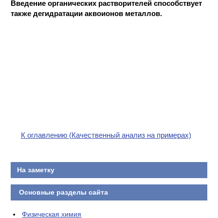
Введение органических растворителей способствует
КОНТАКТЫ
также дегидратации аквоионов металлов.
К оглавлению (Качественный анализ на примерах)
На заметку
Основные разделы сайта
Физическая химия