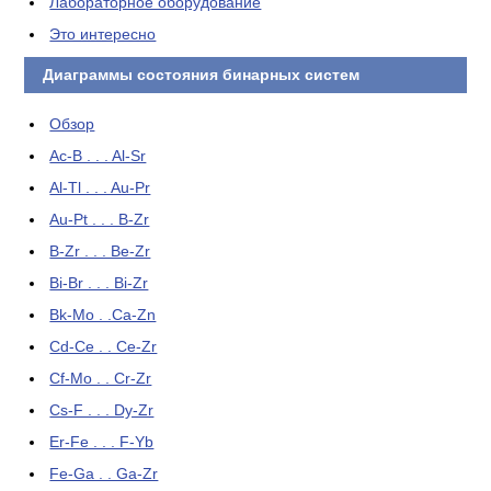
Лабораторное оборудование
Это интересно
Диаграммы состояния бинарных систем
Обзор
Ac-B . . . Al-Sr
Al-Tl . . . Au-Pr
Au-Pt . . . B-Zr
B-Zr . . . Be-Zr
Bi-Br . . . Bi-Zr
Bk-Mo . .Ca-Zn
Cd-Ce . . Ce-Zr
Cf-Mo . . Cr-Zr
Cs-F . . . Dy-Zr
Er-Fe . . . F-Yb
Fe-Ga . . Ga-Zr