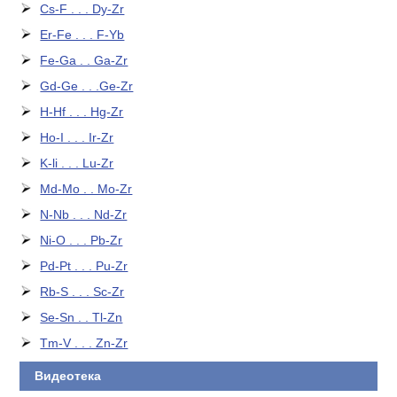
Cs-F . . . Dy-Zr
Er-Fe . . . F-Yb
Fe-Ga . . Ga-Zr
Gd-Ge . . .Ge-Zr
H-Hf . . . Hg-Zr
Ho-I . . . Ir-Zr
K-li . . . Lu-Zr
Md-Mo . . Mo-Zr
N-Nb . . . Nd-Zr
Ni-O . . . Pb-Zr
Pd-Pt . . . Pu-Zr
Rb-S . . . Sc-Zr
Se-Sn . . Tl-Zn
Tm-V . . . Zn-Zr
Видеотека