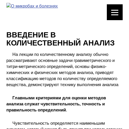
ЛАБОРАТОРНОЕ
ОБОРУДОВАНИЕ
ВВЕДЕНИЕ В
ХИМИЧЕСКАЯ
КОЛИЧЕСТВЕННЫЙ АНАЛИЗ
ПОСУДА
На лекции по количественному анализу обычно
ВРЕДНЫЕ
рассматривают основные задачи гравиметрического и
ФАКТОРЫ
титри-метрического определений, основы физико-
химических и физических методов анализа, приводят
МЕТОДЫ
классификацию методов по количеству определяемого
ПРАКТИЧЕСКОЙ
вещества, демонстрируют технику выполнения анализа
ХИМИИ
Главными критериями для оценки методов
анализа служат чувствительность, точность и
ХИМИЯ НА
правильность определений
ПРОИЗВОДСТВЕ
.
И ХИМИЧЕСКАЯ
ТЕХНОЛОГИЯ
Чувствительность определяется наименьшим