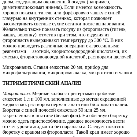
дном, содержащим окрашенный осадок (например,
диметилглиоксимат никеля). Если имеется возможность,
хорошо показать тигель или фарфоровую чашку с синей
глазурью на внутренних стенках, которая позволяет
рассматривать светлые сухие остатки после выпаривания.
Желательно также показать посуду из фторопласта (тигель,
чашку, воронку), отметив при этом, что изделия из
фторопласта выдерживают температуру до 300 °С. В них
можно проводить различные операции с агрессивными
реагентами— азотной, хлористоводородной кислотами, их
смесью, фтористоводородной кислотой, растворами щелочей.
Микроанализ. Стакан емкостью 20 мл, прибор для
микрофильтрования, микропромывалка, микротиглн и чашки.
ТИТРИМЕТРИЧЕСКИЙ АНАЛИЗ
Макроанализ.
Мерные колбы с притертыми пробками
емкостью 1 л и 100 мл, заполненные до метки окрашенной
жидкостью: раствором перманганата или бй-хромата калия.
Бюретка с синей полосой емкостью 50 или 25 мл,
закрепленная в штативе (белый фон). На обычную бюретку
можно одеть приспособление, дающее возможность вести
отсчет уровня жидкости без параллакса. Следует показать
бюретку с краном из фторопласта. Такой кран имеет хорошо