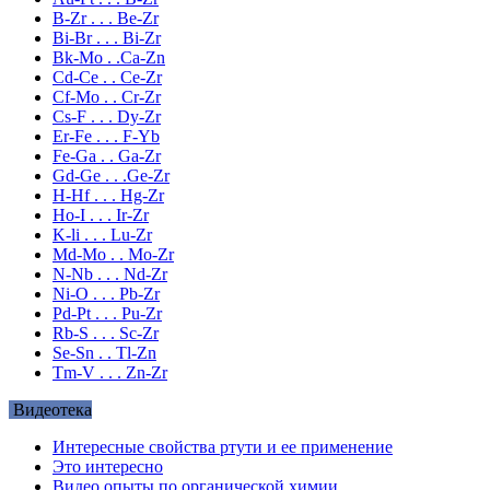
B-Zr . . . Be-Zr
Bi-Br . . . Bi-Zr
Bk-Mo . .Ca-Zn
Cd-Ce . . Ce-Zr
Cf-Mo . . Cr-Zr
Cs-F . . . Dy-Zr
Er-Fe . . . F-Yb
Fe-Ga . . Ga-Zr
Gd-Ge . . .Ge-Zr
H-Hf . . . Hg-Zr
Ho-I . . . Ir-Zr
K-li . . . Lu-Zr
Md-Mo . . Mo-Zr
N-Nb . . . Nd-Zr
Ni-O . . . Pb-Zr
Pd-Pt . . . Pu-Zr
Rb-S . . . Sc-Zr
Se-Sn . . Tl-Zn
Tm-V . . . Zn-Zr
Видеотека
Интересные свойства ртути и ее применение
Это интересно
Видео опыты по органической химии