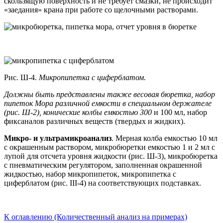
скользящую поверхность и не требует смазки, не происходит
«заедания» крана при работе со щелочными растворами.
Рис. Ш-4.
Микропипетка с циферблатом.
Должны быть представлены также весовая бюретка, набор
пипеток Мора различной емкости в специальном держателе
(рис. Ш-2), конические колбы емкостью 300
и 100 мл, набор
фиксаналов различных веществ (твердых и жидких).
Микро- и ультрамикроанализ
. Мерная колба емкостью 10 мл
с окрашенным раствором, микробюретки емкостью 1 и 2 мл с
лупой для отсчета уровня жидкости (рис. Ш-3), микробюретка
с пневматическим регулятором, заполненная окрашенной
жидкостью, набор микропипеток, микропипетка с
циферблатом (рис. III-4) на соответствующих подставках.
К оглавлению (Количественный анализ на примерах)