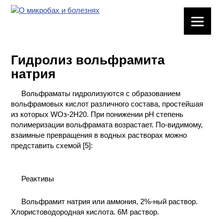
ЛАБОРАТОРНОЕ
ОБОРУДОВАНИЕ
Гидролиз вольфрамита
ХИМИЧЕСКАЯ
натрия
ПОСУДА
Вольфраматы гидролизуются с образованием
ВРЕДНЫЕ
вольфрамовых кислот различного состава, простейшая
ФАКТОРЫ
из которых WОз-2Н20. При понижении рН степень
полимеризации вольфрамата возрастает. По-видимому,
МЕТОДЫ
взаимные превращения в водных растворах можно
ПРАКТИЧЕСКОЙ
представить схемой [5]:
ХИМИИ
Реактивы
ХИМИЯ НА
ПРОИЗВОДСТВЕ
И ХИМИЧЕСКАЯ
Вольфрамит натрия или аммония, 2%-ный раствор.
ТЕХНОЛОГИЯ
Хлористоводородная кислота. 6М раствор.