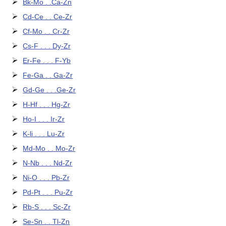
Bk-Mo . .Ca-Zn
Cd-Ce . . Ce-Zr
Cf-Mo . . Cr-Zr
Cs-F . . . Dy-Zr
Er-Fe . . . F-Yb
Fe-Ga . . Ga-Zr
Gd-Ge . . .Ge-Zr
H-Hf . . . Hg-Zr
Ho-I . . . Ir-Zr
K-li . . . Lu-Zr
Md-Mo . . Mo-Zr
N-Nb . . . Nd-Zr
Ni-O . . . Pb-Zr
Pd-Pt . . . Pu-Zr
Rb-S . . . Sc-Zr
Se-Sn . . Tl-Zn