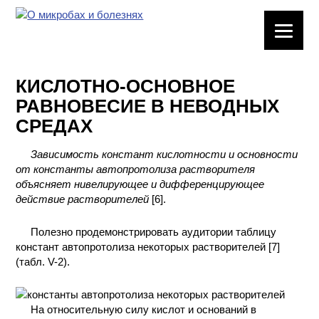
ЛАБОРАТОРНОЕ
ОБОРУДОВАНИЕ
КИСЛОТНО-ОСНОВНОЕ
ХИМИЧЕСКАЯ
РАВНОВЕСИЕ В НЕВОДНЫХ
ПОСУДА
СРЕДАХ
ВРЕДНЫЕ
Зависимость констант кислотности и основности
ФАКТОРЫ
от константы автопротолиза растворителя
объясняет нивелирующее и дифференцирующее
МЕТОДЫ
действие растворителей
[6].
ПРАКТИЧЕСКОЙ
ХИМИИ
Полезно продемонстрировать аудитории таблицу
констант автопротолиза некоторых растворителей [7]
ХИМИЯ НА
(табл. V-2).
ПРОИЗВОДСТВЕ
И ХИМИЧЕСКАЯ
ТЕХНОЛОГИЯ
На относительную силу кислот и оснований в