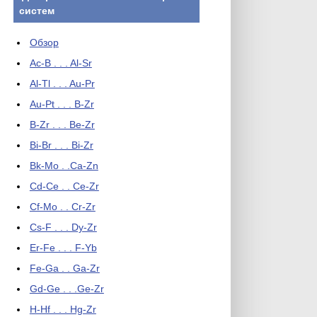
систем
Обзор
Ac-B . . . Al-Sr
Al-Tl . . . Au-Pr
Au-Pt . . . B-Zr
B-Zr . . . Be-Zr
Bi-Br . . . Bi-Zr
Bk-Mo . .Ca-Zn
Cd-Ce . . Ce-Zr
Cf-Mo . . Cr-Zr
Cs-F . . . Dy-Zr
Er-Fe . . . F-Yb
Fe-Ga . . Ga-Zr
Gd-Ge . . .Ge-Zr
H-Hf . . . Hg-Zr