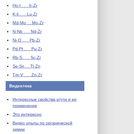
Ho-I . . . Ir-Zr
K-li . . . Lu-Zr
Md-Mo . . Mo-Zr
N-Nb . . . Nd-Zr
Ni-O . . . Pb-Zr
Pd-Pt . . . Pu-Zr
Rb-S . . . Sc-Zr
Se-Sn . . Tl-Zn
Tm-V . . . Zn-Zr
Видеотека
Интересные свойства ртути и ее
применение
Это интересно
Видео опыты по органической
химии